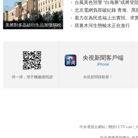
台風黃色預警 “白海豚”或將
北京電網負荷破紀錄 青海、黑
着力在為民造福上出實招、求
美將對多晶硅衍生品加徵關稅
塔裏木河生態輸水正在進行
引入最低進口價機制
央視新聞客戶端
iPhone
掃一掃，用手機繼續閱讀!
央視新聞移動看！
中央電視台網站
|
關於CCTV.com
|
中央廣播電視總台 央