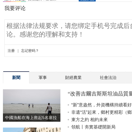
新聞
軍事
財經農業
社會法治
“改善吉爾吉斯斯坦油品質
國—吉爾吉斯斯坦媒體高質
“新”意盎然，外資機構持續看
訪）
非遺“活”起來，鄉村更精彩（
中國漁船在海上救起5名塞拉
東方之約 相約未來
利昂漁民
領航丨夯實基礎開新局