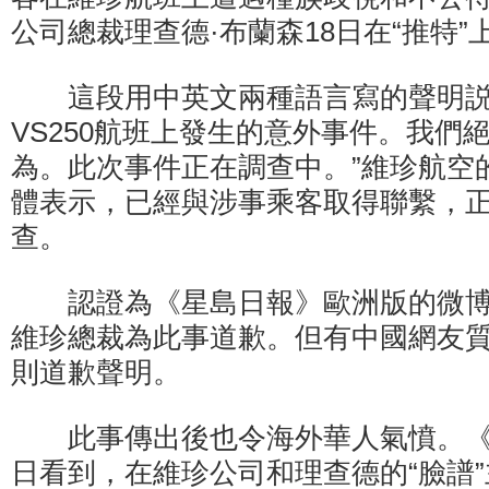
公司總裁理查德·布蘭森18日在“推特”
這段用中英文兩種語言寫的聲明説
VS250航班上發生的意外事件。我們
為。此次事件正在調查中。”維珍航空
體表示，已經與涉事乘客取得聯繫，
查。
認證為《星島日報》歐洲版的微博
維珍總裁為此事道歉。但有中國網友
則道歉聲明。
此事傳出後也令海外華人氣憤。《環
日看到，在維珍公司和理查德的“臉譜