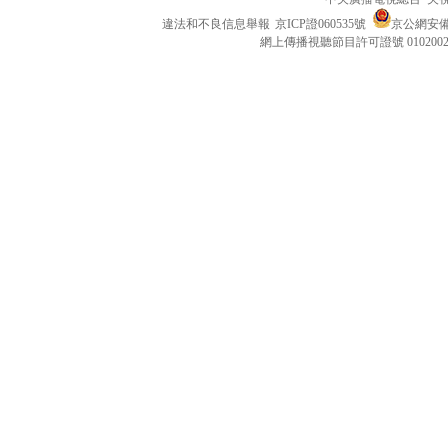
違法和不良信息舉報
京ICP證060535號
京公網安備 1
網上傳播視聽節目許可證號 010200