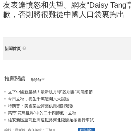
友表達憤怒和失望。網友“Daisy Tan
歉，否則將很難從中國人口袋裏掏出一
新聞首頁
推薦閱讀
維珍航空
立下中國新坐標！最新版月球“説明書”高清細節
圖來了
今日立秋，養生千萬避開六大誤區
特朗普：美國某些彈藥供應相對緊張
萬芾“花鳥世界”中的二十四節氣：立秋
雄安新區至商丘高速鐵路河北段開始按圖行車試
驗
編輯：呂媛媛
責任編輯：王敬東
我要糾錯