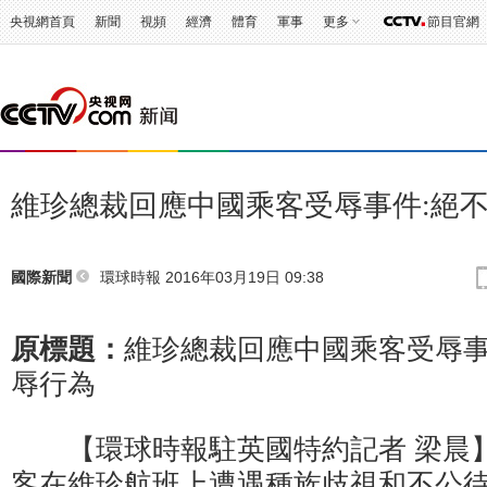
央視網首頁
新聞
視頻
經濟
體育
軍事
更多
節目官網
維珍總裁回應中國乘客受辱事件:絕
環球時報
2016年03月19日 09:38
國際新聞
原標題：
維珍總裁回應中國乘客受辱事
辱行為
【環球時報駐英國特約記者 梁晨】
客在維珍航班上遭遇種族歧視和不公