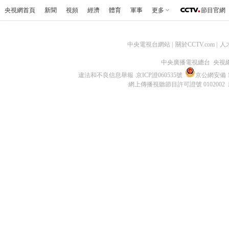
央視網首頁
新聞
視頻
經濟
體育
軍事
更多
節目官網
中央電視台網站
|
關於CCTV.com
|
人
中央廣播電視總台 央視
違法和不良信息舉報
京ICP證060535號
京公網安備 11
網上傳播視聽節目許可證號 0102002