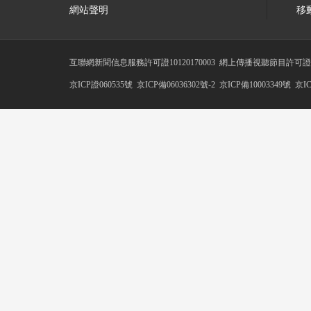
網站聲明
移
互聯網新聞信息服務許可證10120170003
網上傳播視聽節目許可證號0
京ICP證060535號
京ICP備06036302號-2
京ICP備10003349號
京IC