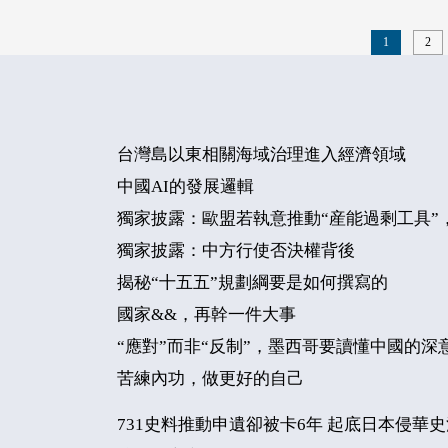
1
2
台灣島以東相關海域治理進入經濟領域
中國AI的發展邏輯
獨家披露：歐盟若執意推動“産能過剩工具”
獨家披露：中方行使否決權背後
揭秘“十五五”規劃綱要是如何撰寫的
國家&&，再幹一件大事
“應對”而非“反制”，墨西哥要讀懂中國的深
苦練內功，做更好的自己
731史料推動申遺卻被卡6年 起底日本侵華