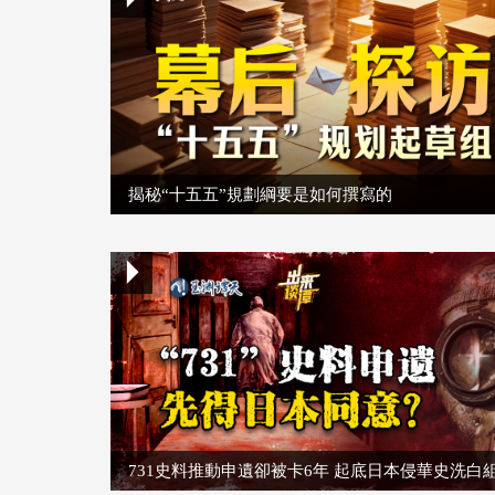
揭秘“十五五”規劃綱要是如何撰寫的
731史料推動申遺卻被卡6年 起底日本侵華史洗白