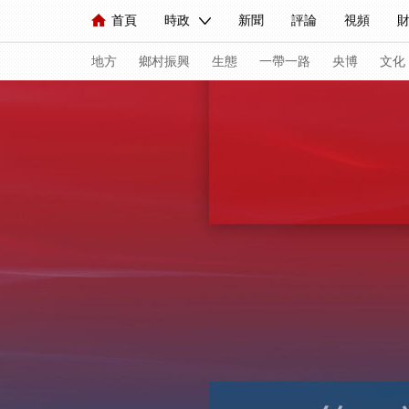
首頁
時政
新聞
評論
視頻
人民領袖習近平
直播
海外頻道
片庫
iPanda
欄目大全
聯播+
English
中國領導人
節目單
Монгол
聽音
央視快評
微視頻
地方
鄉村振興
生態
一帶一路
央博
文化
總台春晚
網絡春晚
共産黨員網
秧紀錄
新聞
國內
國際
評論
經濟
軍事
人民領袖習近平
聯播+
熱解讀
天天學
視頻
小央視頻
小央直播
直播中國
現場
前線
比劃
快看
藍海中國
體育
直播
競猜
2026年世界盃
20
VIP會員
CCTV奧林匹克頻道
生活體育大