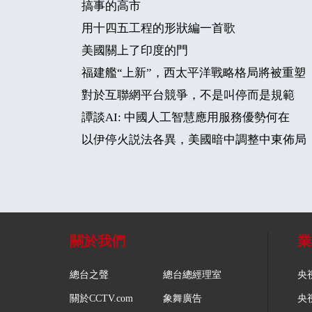
搞事的高市
用十四五工程的形狀編一首歌
美國關上了印度的門
福建艦“上新”，西太平洋戰略格局將被重塑
對於互聯網平台競爭，不是叫停而是規範
譚談AI: 中國人工智慧應用服務優勢何在
以伊停火説法各異，美國暗中調整中東佈局
關於我們
業
總台之聲
總台總經理室
央
關於CCTV.com
象舞廣告
央