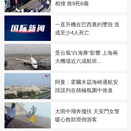
相撞 致9死6傷
一直升機在巴西裏約墜毀 造
成至少4人死亡
受台風“白海豚”影響 上海兩
大機場近六成航班...
阿曼：霍爾木茲海峽通航安
排談判在積極氛圍中推進
大雨中飛奔攙扶 天安門女警
暖心救助滑倒游客