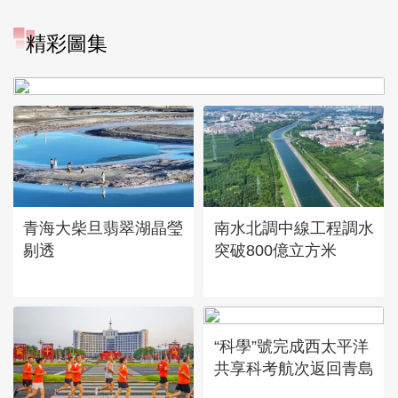
“大地指紋”奏響夏夜文旅樂
精彩圖集
章
青海大柴旦翡翠湖晶瑩
南水北調中線工程調水
剔透
突破800億立方米
“科學”號完成西太平洋
共享科考航次返回青島