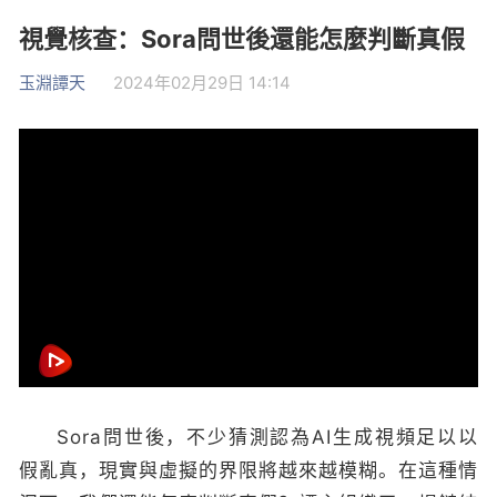
視覺核查：Sora問世後還能怎麼判斷真假
玉淵譚天
2024年02月29日 14:14
Sora問世後，不少猜測認為AI生成視頻足以以
假亂真，現實與虛擬的界限將越來越模糊。在這種情