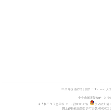
中央電視台網站
|
關於CCTV.com
|
人
中央廣播電視總台 央視
違法和不良信息舉報
京ICP證060535號
京公網安備 11
網上傳播視聽節目許可證號 0102002