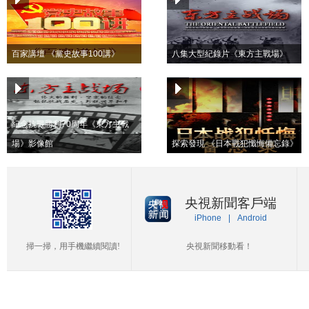
百家講壇 《黨史故事100講》
八集大型紀錄片《東方主戰場》
紀念抗戰勝利70周年《東方主戰
場》影像館
探索發現 《日本戰犯懺悔備忘錄》
央視新聞客戶端
iPhone
|
Android
掃一掃，用手機繼續閱讀!
央視新聞移動看！