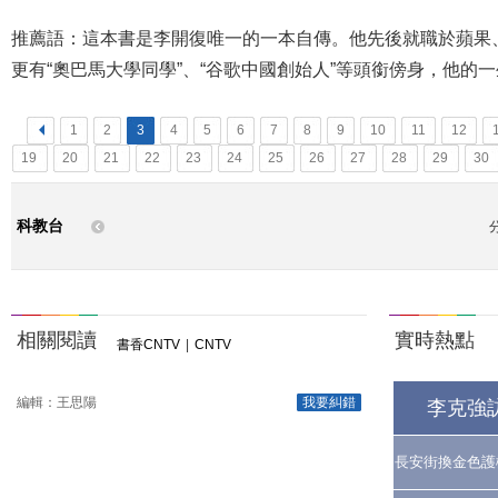
推薦語：這本書是李開復唯一的一本自傳。他先後就職於蘋果
更有“奧巴馬大學同學”、“谷歌中國創始人”等頭銜傍身，他的
<
1
2
3
4
5
6
7
8
9
10
11
12
19
20
21
22
23
24
25
26
27
28
29
30
科教台
相關閱讀
實時熱點
書香CNTV
|
CNTV
編輯：王思陽
我要糾錯
李克強
長安街換金色護