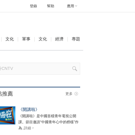
登錄
幫助
應用
文化
軍事
文化
經濟
專題
點推薦
更多
《開講啦》
《開講啦》是中國首檔青年電視公開
課。節目邀請“中國青年心中的榜樣”作
為..
詳細 >