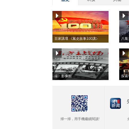
百家講壇 《黨史故事100講》
八集
紀念抗戰勝利70周年《東方主戰
場》影像館
探索
掃一掃，用手機繼續閱讀!