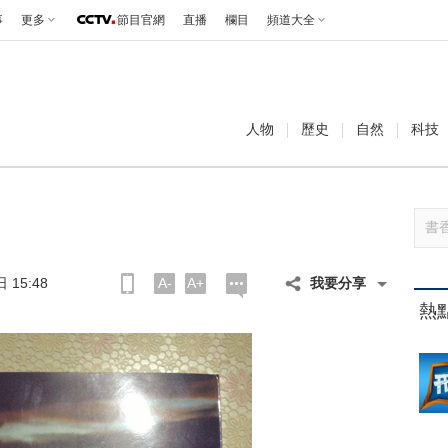
事
更多
節目官網
直播
欄目
頻道大全
人物
歷史
自然
科技
 15:48
A-
A+
我要分享
熱