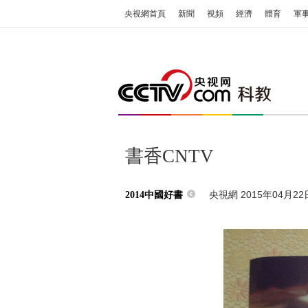
央視網首頁
新聞
視頻
經濟
體育
軍
書香CNTV
央視網 2015年04月22日
2014中國好書