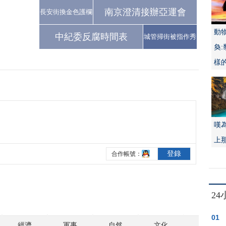
南京澄清接辦亞運會
長安街換金色護欄
動
中紀委反腐時間表
城管掃街被指作秀
奐
樣
嘆
上
2
01
經濟
軍事
自然
文化