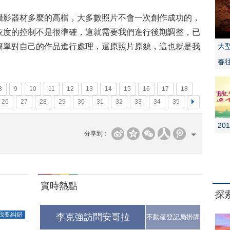
攝影器材多麼的高檔，大多數照片不會一次創作成功的，
灰度的控制不是很準確，這就需要我們進行後期調整，已
簡單對自己的作品進行處理，還原照片原貌，這也就是我
大
春
8
9
10
11
12
13
14
15
16
17
18
26
27
28
29
30
31
32
33
34
35
>
20
分享到：
實時熱點
探
我要糾錯
李克強訪問安哥拉
不動産登記局掛牌