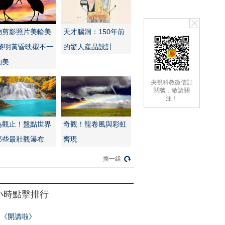
物剪影照片美輪美
天才腦洞：150年前
:黎明黃昏映襯不一
的驚人産品設計
的美
央視科教微信訂
閱號，敬請關
注！
為觀止！盤點世界
奇觀！龍卷風與彩虹
那些最壯觀瀑布
齊現
換一組
4小時點擊排行
《開講啦》