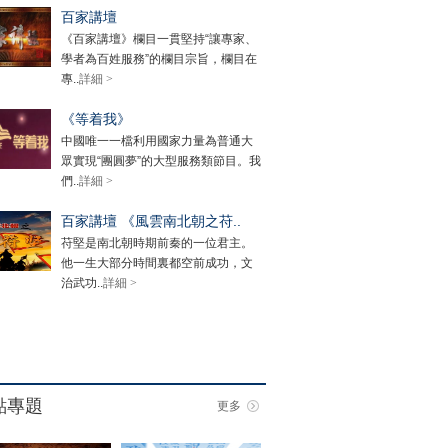
百家講壇
《百家講壇》欄目一貫堅持“讓專家、
學者為百姓服務”的欄目宗旨，欄目在
專..
詳細 >
《等着我》
中國唯一一檔利用國家力量為普通大
眾實現“團圓夢”的大型服務類節目。我
們..
詳細 >
百家講壇 《風雲南北朝之苻..
苻堅是南北朝時期前秦的一位君主。
他一生大部分時間裏都空前成功，文
治武功..
詳細 >
點專題
更多