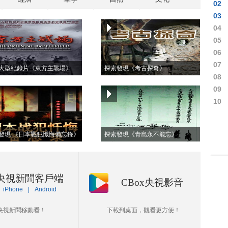
02
03
04
05
06
07
大型紀錄片《東方主戰場》
探索發現《考古探奇》
08
09
10
發現 《日本戰犯懺悔備忘錄》
探索發現《青島永不能忘》
央視新聞客戶端
CBox央視影音
iPhone
|
Android
央視新聞移動看！
下載到桌面，觀看更方便！