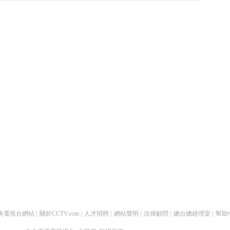
央電視台網站
|
關於CCTV.com
|
人才招聘
|
網站聲明
|
法律顧問
|
總台總經理室
|
幫助