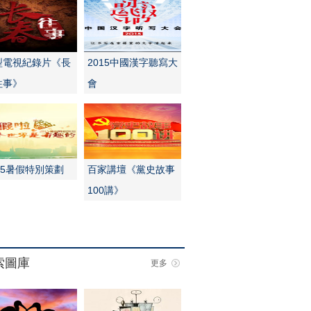
型電視紀錄片《長
2015中國漢字聽寫大
往事》
會
15暑假特別策劃
百家講壇《黨史故事
100講》
索圖庫
更多