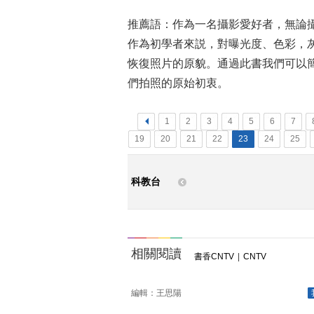
推薦語：作為一名攝影愛好者，無論
作為初學者來説，對曝光度、色彩，
恢復照片的原貌。通過此書我們可以
們拍照的原始初衷。
<
1
2
3
4
5
6
7
19
20
21
22
23
24
25
科教台
相關閱讀
書香CNTV
|
CNTV
編輯：王思陽