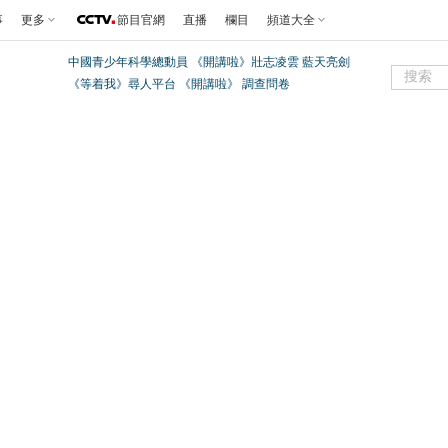
事
更多
節目官網
直播
欄目
頻道大全
中國青少年科學總動員
《開講啦》壯志凌雲 藍天亮劍
《等着我》尋人平台
《開講啦》
調查問卷