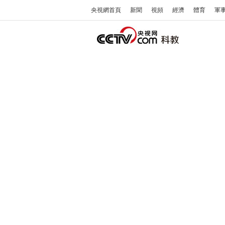
央視網首頁
新聞
視頻
經濟
體育
軍