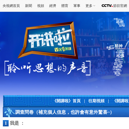
央視網首頁
新聞
視頻
經濟
體育
軍事
更多
節目官網
《開講啦》首頁
|
往期視頻
|
《開講啦
調查問卷（補充個人信息，也許會有意外驚喜~）
1
我是 ：