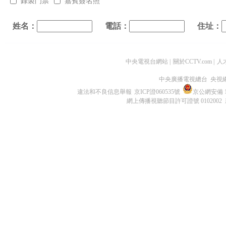
錄製門票
嘉賓簽名照
姓名：
電話：
住址：
中央電視台網站
|
關於CCTV.com
|
人
中央廣播電視總台 央視
違法和不良信息舉報
京ICP證060535號
京公網安備 11
網上傳播視聽節目許可證號 0102002