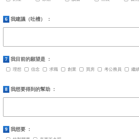
6
我建議（吐槽） ：
7
我目前的願望是 ：
理想
信念
求職
創業
買房
考公務員
繼
8
我想要得到的幫助 ：
9
我想要 ：