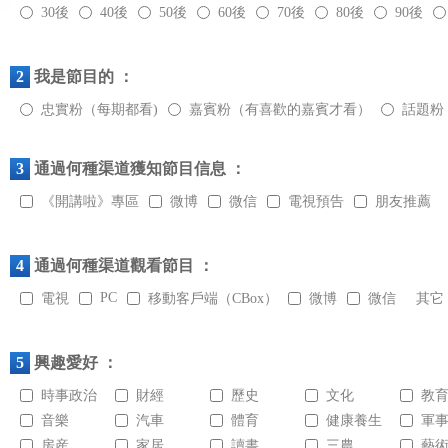
30後
40後
50後
60後
70後
80後
90後
2
我是節目的 ：
忠實粉（每期都看)
嘉賓粉（有喜歡的嘉賓才看）
話題粉
3
通過何種渠道獲知節目信息 ：
《開講啦》專區
微博
微信
電視預告
朋友推薦
4
通過何種渠道觀看節目 ：
PC
電視
移動客戶端（CBox）
微博
微信
其它
5
興趣愛好 ：
時事政治
財經
歷史
文化
教
音樂
汽車
體育
健康養生
軍
房産
家居
讀書
三農
藝