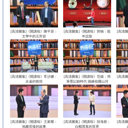
[高清圖集]《開講啦》陳平原：
[高清圖集]《開講啦》郭物：龍
[高清
文學中的元宵節
年説龍
[高清圖集]《開講啦》常沙娜：
[高清圖集]《開講啦》范揚：用
[高清
永遠的敦煌
筆墨記錄時代 描繪祖國山河
[高清圖集]《開講啦》王家耀：
[高清圖集]《開講啦》段海新：
[高清
地圖背後的故事
白帽黑客的世界