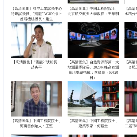
【高清圖集】航空工業試飛中心
【高清圖集】中國工程院院士、
【高清
特級試飛員、“鯤龍”AG600海上
北京航空航天大學教授：王華明
水稻分
首飛機組機長：趙生
【高清圖集】“雪龍2”號船長：
【高清圖集】自然資源部第一大
【高清
趙炎平
地測量隊隊長、2020珠峰高程測
合肥
量現場總指揮：李國鵬（6月20
日）
【高清圖集】中國工程院院士、
【高清圖集】中國工程院院士、
【高清
阿裏雲創始人：王堅
建築學家：何鏡堂
二屆“