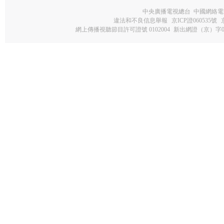
中央廣播電視總台 中國網絡電
違法和不良信息舉報
京ICP證060535號
網上傳播視聽節目許可證號 0102004
新出網證（京）字0