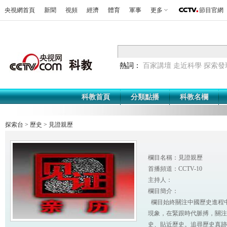
央視網首頁
新聞
視頻
經濟
體育
軍事
更多
節目官網
熱詞：
百家講壇
走近科學
探索發
科教首頁
分類點播
科教名欄
探索台
>
歷史
>
見證親歷
欄目名稱：見證親歷
首播頻道：CCTV-10
主持人：
欄目簡介：
欄目始終關注中國歷史進程
現象，在緊跟時代脈搏，關注
史、貼近歷史。追尋歷史真跡