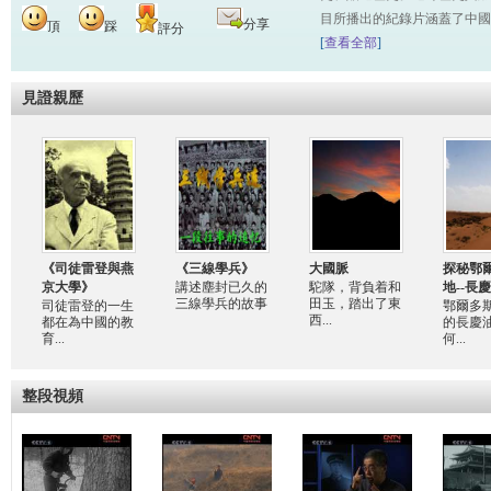
目所播出的紀錄片涵蓋了中國
分享
頂
踩
評分
[
查看全部
]
見證親歷
《司徒雷登與燕
《三線學兵》
大國脈
探秘鄂
京大學》
講述塵封已久的
駝隊，背負着和
地--長
三線學兵的故事
田玉，踏出了東
司徒雷登的一生
鄂爾多
西...
都在為中國的教
的長慶
育...
何...
整段視頻