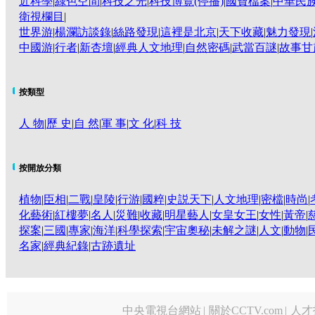
近科學
|
綠色空間
|
科技之光
|
科技博覽(停播)
|
國寶檔案
|
中華民族
衛視欄目
|
世界游
|
楊瀾訪談錄
|
絲路發現
|
這裡是北京
|
天下收藏
|
魅力發現
|
中國游
|
行者
|
新杏壇
|
經典人文地理
|
自然密碼
|
武當百謎
|
故事甘
按類型
人 物
|
歷 史
|
自 然
|
軍 事
|
文 化
|
科 技
按開放分類
植物
|
臣相
|
二戰
|
皇陵
|
行游
|
國粹
|
史説天下
|
人文地理
|
密檔
|
時尚
|
化藝術
|
紅樓夢
|
名人
|
災難
|
收藏
|
明星藝人
|
女皇女王
|
女性
|
黃帝
|
探案
|
三國
|
專家
|
海洋
|
科學探索
|
宇宙奧秘
|
未解之謎
|
人文
|
動物
|
名家
|
經典紀錄
|
古跡遺址
中央電視台網站
|
關於CCTV.com
|
人才