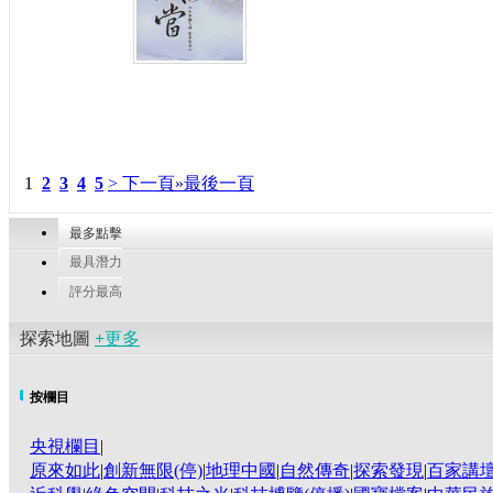
1
2
3
4
5
> 下一頁
»最後一頁
最多點擊
最具潛力
評分最高
探索地圖
+
更多
按欄目
央視欄目
|
原來如此
|
創新無限(停)
|
地理中國
|
自然傳奇
|
探索發現
|
百家講