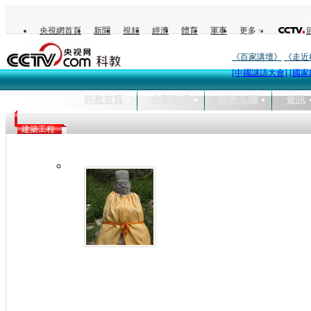
央視網首頁
新聞
視頻
經濟
體育
軍事
更多
《百家講壇》
《走近
[中國謎語大會]
[國家
科教首頁
分類點播
科教名欄
資訊
建築工程