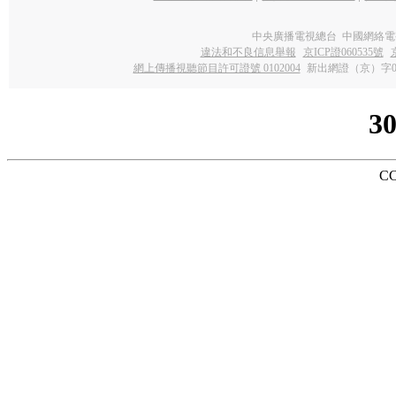
中央廣播電視總台 中國網絡電
違法和不良信息舉報
京ICP證060535號
網上傳播視聽節目許可證號 0102004
新出網證（京）字0
3
CC