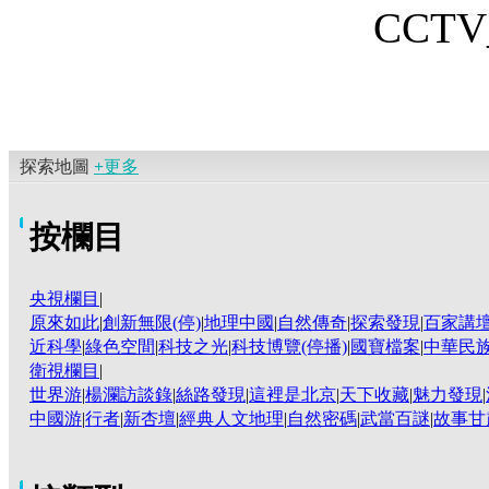
CCTV_
探索地圖
+
更多
按欄目
央視欄目
|
原來如此
|
創新無限(停)
|
地理中國
|
自然傳奇
|
探索發現
|
百家講
近科學
|
綠色空間
|
科技之光
|
科技博覽(停播)
|
國寶檔案
|
中華民族
衛視欄目
|
世界游
|
楊瀾訪談錄
|
絲路發現
|
這裡是北京
|
天下收藏
|
魅力發現
|
中國游
|
行者
|
新杏壇
|
經典人文地理
|
自然密碼
|
武當百謎
|
故事甘