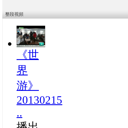
整段視頻
《世
界
游》
20130215
..
播出