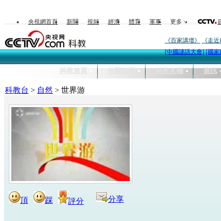
央視網首頁
新聞
視頻
經濟
體育
軍事
更多
《百家講壇》
《走近
[中國謎語大會]
[國家
科教首頁
分類點播
科教名欄
資訊
科教台
>
自然
>
世界游
分享
頂
踩
評分