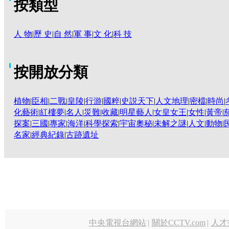
按類型
人 物
|
歷 史
|
自 然
|
軍 事
|
文 化
|
科 技
按開放分類
植物
|
臣相
|
二戰
|
皇陵
|
行游
|
國粹
|
史説天下
|
人文地理
|
密檔
|
時尚
|
化藝術
|
紅樓夢
|
名人
|
災難
|
收藏
|
明星藝人
|
女皇女王
|
女性
|
黃帝
|
探案
|
三國
|
專家
|
海洋
|
科學探索
|
宇宙奧秘
|
未解之謎
|
人文
|
動物
|
名家
|
經典紀錄
|
古跡遺址
中央電視台網站
|
關於CCTV.com
|
人才