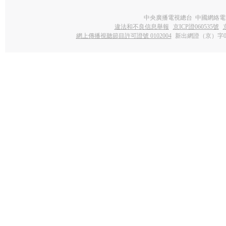
中央廣播電視總台 中國網絡電
違法和不良信息舉報
京ICP證060535號
網上傳播視聽節目許可證號 0102004
新出網證（京）字0