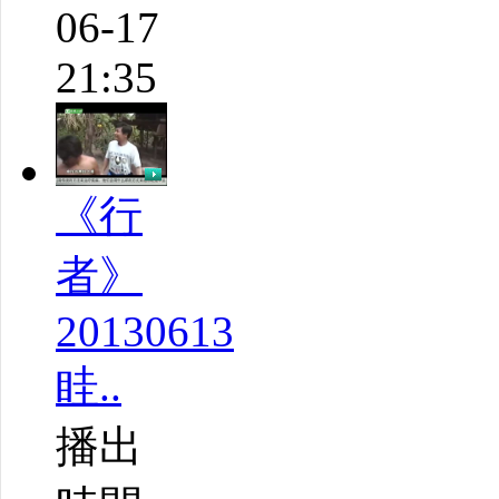
06-17
21:35
《行
者》
20130613
眭..
播出