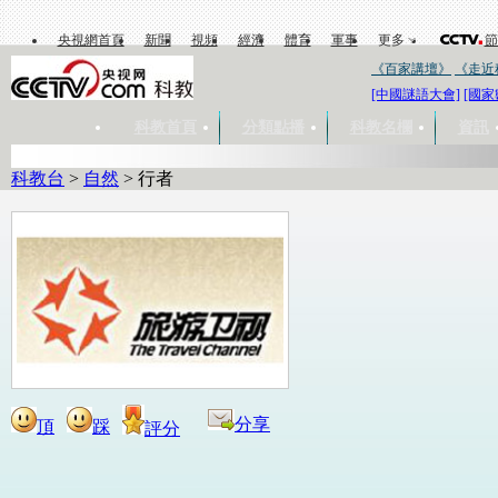
央視網首頁
新聞
視頻
經濟
體育
軍事
更多
節
《百家講壇》
《走近
[中國謎語大會]
[國家
科教首頁
分類點播
科教名欄
資訊
科教台
>
自然
>
行者
分享
頂
踩
評分