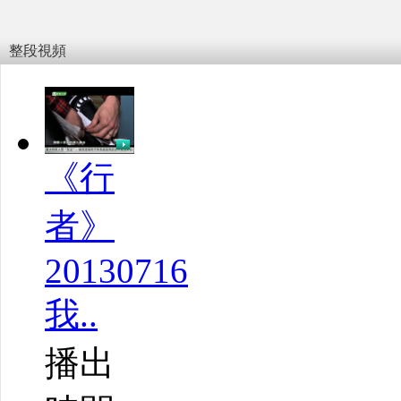
整段視頻
《行
者》
20130716
我..
播出