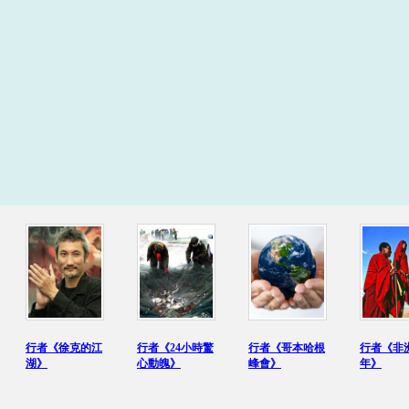
行者《徐克的江
行者《24小時驚
行者《哥本哈根
行者《非
湖》
心動魄》
峰會》
年》