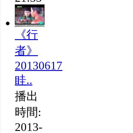
《行
者》
20130617
眭..
播出
時間:
2013-