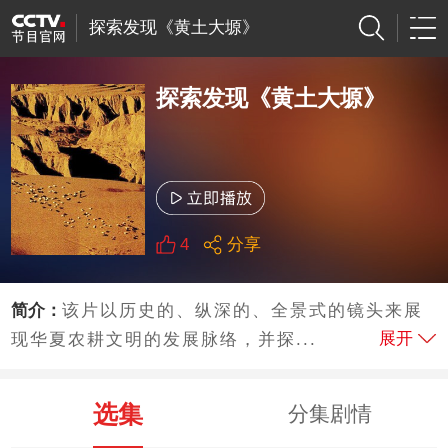
探索发现《黄土大塬》
探索发现《黄土大塬》
4
分享
简介：
该片以历史的、纵深的、全景式的镜头来展
展开
现华夏农耕文明的发展脉络，并探...
选集
分集剧情