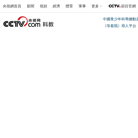
央視網首頁
新聞
視頻
經濟
體育
軍事
更多
節目官網
中國青少年科學總動
《等着我》尋人平台