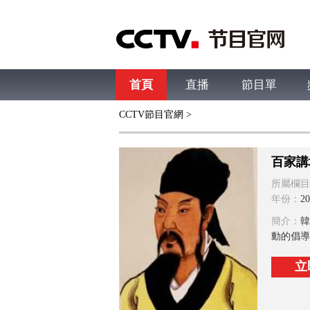
首頁
直播
節目單
CCTV節目官網
>
綜合
新聞
財經
綜藝
中文國際
體
百家講
所屬欄目
年份：
20
簡介：
韓
動的倡導
立