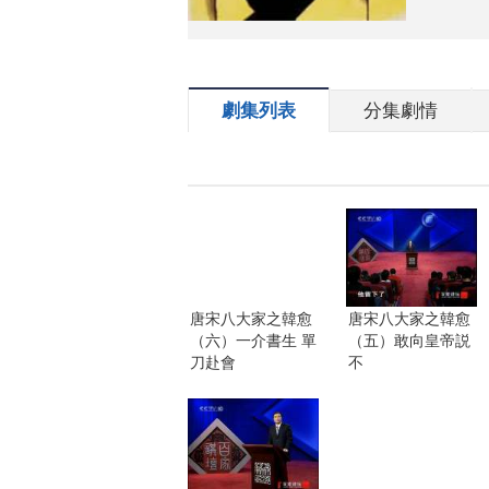
劇集列表
分集劇情
唐宋八大家之韓愈
唐宋八大家之韓愈
（六）一介書生 單
（五）敢向皇帝説
刀赴會
不