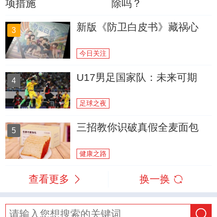
项措施
除吗？
新版《防卫白皮书》藏祸心
3
今日关注
U17男足国家队：未来可期
4
足球之夜
三招教你识破真假全麦面包
5
健康之路
查看更多
换一换