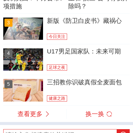
项措施
除吗？
新版《防卫白皮书》藏祸心
3
今日关注
U17男足国家队：未来可期
4
足球之夜
三招教你识破真假全麦面包
5
健康之路
查看更多
换一换