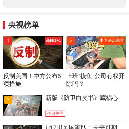
央视榜单
1
2
新闻1+1
中国法治观察
反制美国！中方公布5
上班“摸鱼”公司有权开
项措施
除吗？
新版《防卫白皮书》藏祸心
3
今日关注
U17男足国家队：未来可期