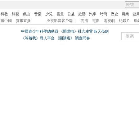
科教
綜藝
戲曲
音樂
少兒
書畫
公益
旅游
汽車
時尚
歷史
農業
健
直播中國
賽事直播
央視影音客戶端
|
高清
電影
電視劇
紀錄片
動
中國青少年科學總動員
《開講啦》壯志凌雲 藍天亮劍
《等着我》尋人平台
《開講啦》
調查問卷