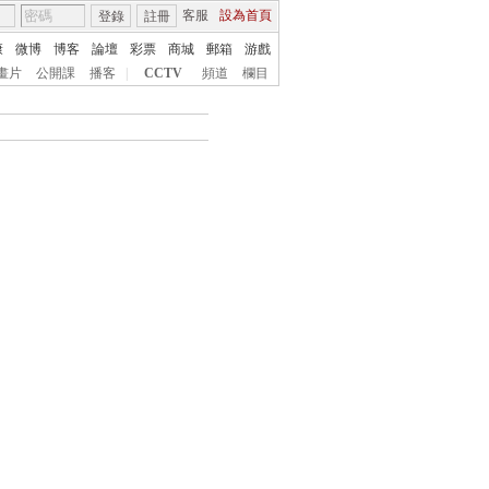
客服
設為首頁
登錄
註冊
康
微博
博客
論壇
彩票
商城
郵箱
游戲
畫片
公開課
播客
|
CCTV
頻道
欄目
搜索