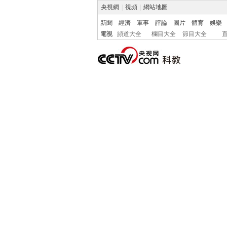
央視網
|
視頻
|
網站地圖
新聞
經濟
軍事
評論
圖片
體育
娛樂
電視
頻道大全
欄目大全
節目大全