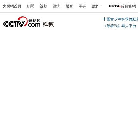
央視網首頁
新聞
視頻
經濟
體育
軍事
更多
節目官網
中國青少年科學總動
《等着我》尋人平台