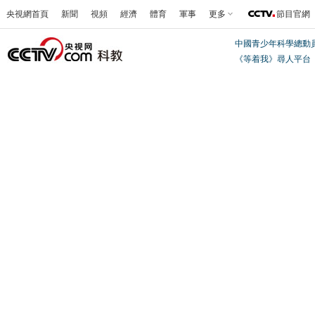
央視網首頁
新聞
視頻
經濟
體育
軍事
更多
節目官網
中國青少年科學總動
《等着我》尋人平台