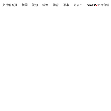
央視網首頁
新聞
視頻
經濟
體育
軍事
更多
節目官網