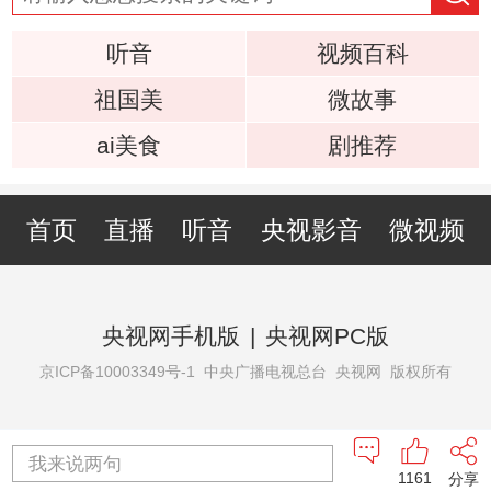
听音
视频百科
祖国美
微故事
ai美食
剧推荐
首页
直播
听音
央视影音
微视频
央视网手机版
|
央视网PC版
京ICP备10003349号-1
中央广播电视总台 央视网 版权所有
我来说两句
1161
分享