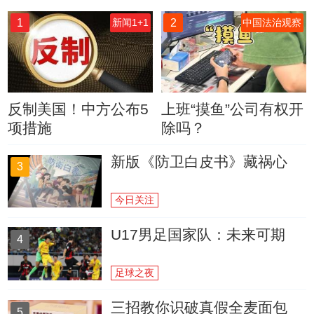
1
2
新闻1+1
中国法治观察
反制美国！中方公布5
上班“摸鱼”公司有权开
项措施
除吗？
新版《防卫白皮书》藏祸心
3
今日关注
U17男足国家队：未来可期
4
足球之夜
三招教你识破真假全麦面包
5