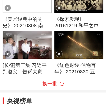
《美术经典中的党
《探索发现》
史》 20210308 南泥
20161219 和平之声
湾 （15）
[长征]第三集 习近平
《红色财经·信物百
到遵义：告诉大家 我
年》 20210830 五卅
们党是怎么走过来的
运动导火索中的打梭
换一批
棒
央视榜单