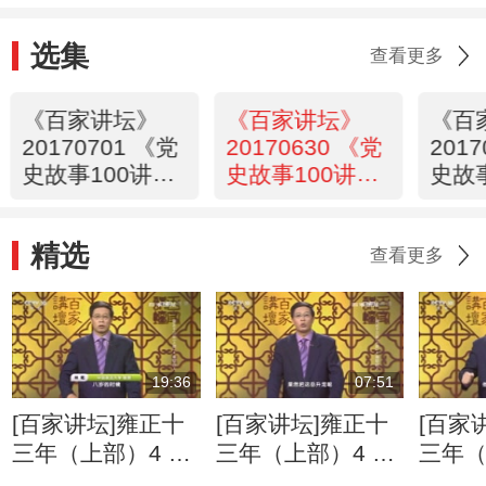
选集
查看更多
《百家讲坛》
《百家讲坛》
《百
20170701 《党
20170630 《党
201
史故事100讲》
史故事100讲》
史故
北伐洪流 铁军
五卅惨案 掀起
国共
扬名
风暴
大业
精选
查看更多
19:36
07:51
[百家讲坛]雍正十
[百家讲坛]雍正十
[百家
三年（上部）4 雍
三年（上部）4 雍
三年（
邸旧人 年羹尧入
邸旧人 有性格的
邸旧人