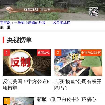
王筱磊：一场惊心动魄的战役——孟良崮战役
换一批
央视榜单
1
2
新闻1+1
中国法治观察
反制美国！中方公布5
上班“摸鱼”公司有权开
项措施
除吗？
新版《防卫白皮书》藏祸心
3