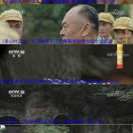
《浴血荣光》中国工农革命军第四军成立 陈毅宣布干部任命
《香山叶正红》百万雄师下江南 陈毅鼓励青年战士们前进
[中国影像方志]法远禅师如何帮助官场失意的欧阳修打开心结
《夕阳红》 20200630 系列节目《抗战烽烟》第二集