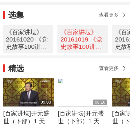
选集
查看更多
《百家讲坛》
《百家讲坛》
《百
20161020 《党
20161019 《党
201
史故事100讲》
史故事100讲》
史故
中共六大 低潮
朱毛会师 组建
广州
奋起
劲旅
四起
精选
查看更多
09:03
08:10
[百家讲坛]开元盛
[百家讲坛]开元盛
[百家
世（下部）1 天宝
世（下部）1 天宝
世（下
时代 唐玄宗身上
时代 唐玄宗晚年
时代 