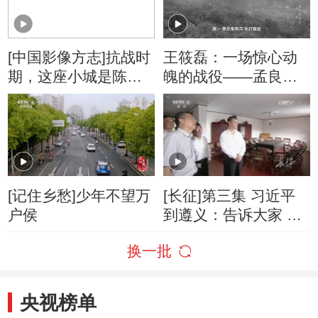
[中国影像方志]抗战时
王筱磊：一场惊心动
期，这座小城是陈毅
魄的战役——孟良崮
心中的“长江跳板”
战役
[记住乡愁]少年不望万
[长征]第三集 习近平
户侯
到遵义：告诉大家 我
们党是怎么走过来的
换一批
央视榜单