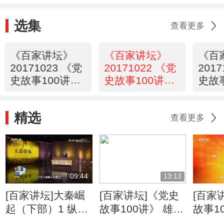
选集
查看更多
《百家讲坛》
《百家讲坛》
《百
20171023 《党
20171022 《党
201
史故事100讲》
史故事100讲》
史故
朱毛会师 组建
广州起义 群雄
秋收
劲旅
四起
井冈
精选
查看更多
09:44
13:13
[百家讲坛]大秦崛
[百家讲坛]《党史
[百家
起（下部）1 纵横
故事100讲》 雄关
故事1
捭阖 张仪得势 复
漫道 三军会师 红
漫道 