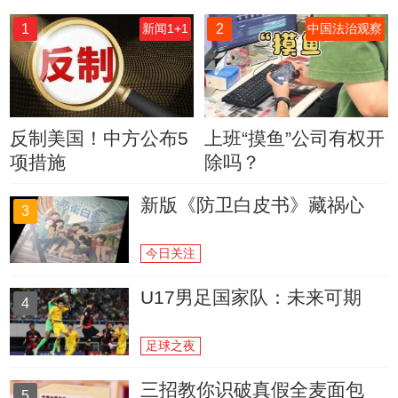
1
2
新闻1+1
中国法治观察
反制美国！中方公布5
上班“摸鱼”公司有权开
项措施
除吗？
新版《防卫白皮书》藏祸心
3
今日关注
U17男足国家队：未来可期
4
足球之夜
三招教你识破真假全麦面包
5