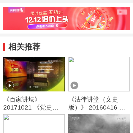
仇楚国
军四渡赤水
功会
相关推荐
《百家讲坛》
《法律讲堂（文史
20171021 《党史故
版）》 20160416 明
事100讲》 秋收暴动
清御批案·退休遭骂讨
开辟井冈
说法