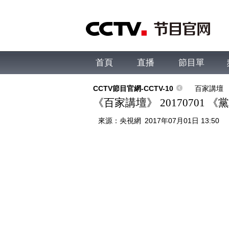
首頁
直播
節目單
綜合
新聞
財經
綜藝
中文國際
體
CCTV節目官網-CCTV-10
百家講壇
《百家講壇》 20170701 
來源：
央視網
2017年07月01日 13:50