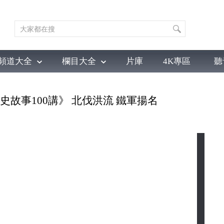
頻道大全
欄目大全
片庫
4K專區
聽
育
電影
國防軍事
電視劇
紀錄
科教
戲曲
社會與法
少
《黨史故事100講》 北伐洪流 鐵軍揚名