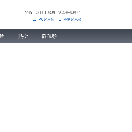
登錄
|
註冊
|
幫助
返回央視網
>>
PC客戶端
移動客戶端
音
熱榜
微視頻
兒
音樂
體育賽事
農業農村