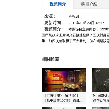
視頻簡介
欄目介紹
來源：
央視網
更新時間：
2016年10月23日 13:17
視頻簡介：
本期節目主要內容： 19
國民黨政府主席蔣介石接連發動了五次對蘇區
爭，前四次都取得了巨大勝利，但左傾錯誤思想導
相關推薦
《百家讲坛》 20161024
[中国影像
《党史故事100讲》 血战...
何帮助官场