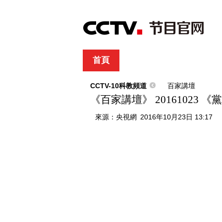
首頁
直播
節目單
綜合
新聞
財經
綜藝
中文國際
體
CCTV-10科教頻道
百家講壇
《百家講壇》 20161023 
來源：
央視網
2016年10月23日 13:17