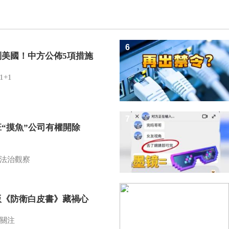
6
制美國！中方公佈5項措施
1+1
7
班“摸魚”公司有權開除
？
法治觀察
8
版《防衛白皮書》藏禍心
關注