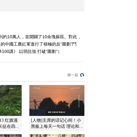
六大 低潮奋起
2016-10-20 13:09:09
《百家讲坛》 20161019
《党史故事100讲》 朱毛
到約10萬人，並開闢了10余塊蘇區。對此，
会师 组建劲旅
的中國工農紅軍進行了積極的反“圍剿”鬥
2016-10-19 13:45:10
00講》 以弱抗強 打破“圍剿”）
《百家讲坛》 20161018
《党史故事100讲》 广州
起义 群雄四起
換一組
2016-10-18 13:24:10
《百家讲坛》 20161017
《党史故事100讲》 秋收
暴动 开辟井冈
2016-10-17 14:01:11
013 红旗漫
[人物]主席的话记心间！小
征在四...
黑板上每天一句话 理论和...
《百家讲坛》 20161016
《党史故事100讲》 南昌