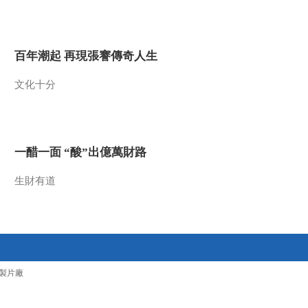
2016-10-08 13:03:09
《百家讲坛》 20161007
百年潮起 再現張謇傳奇人生
黄河上的古都7 狮子入华
话洛阳
文化十分
2016-10-07 13:01:10
《百家讲坛》 20161006
黄河上的古都6 食为民天
话郑州
一醋一面 “酸”出億萬財路
2016-10-06 12:54:09
生財有道
《百家讲坛》 20161005
黄河上的古都5 千年包公
话开封
2016-10-05 12:59:11
《百家讲坛》 20161004
製片廠
黄河上的古都4 胡服骑射
话邯郸