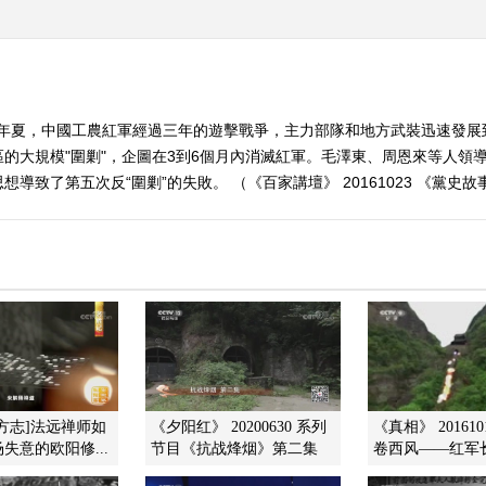
30年夏，中國工農紅軍經過三年的遊擊戰爭，主力部隊和地方武裝迅速發展
的大規模"圍剿"，企圖在3到6個月內消滅紅軍。毛澤東、周恩來等人領導
致了第五次反“圍剿”的失敗。 （《百家講壇》 20161023 《黨史故事1
方志]法远禅师如
《夕阳红》 20200630 系列
《真相》 20161
失意的欧阳修...
节目《抗战烽烟》第二集
卷西风——红军长