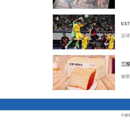
4
U1
足球
5
三
健康
中國