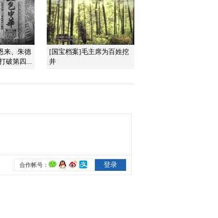
起义 八七定向
2016-10-16 13:15:10
《百家讲坛》 20161015
黄河上的古都15 美好愿
周恩来、朱德
[国宝档案]毛主席为百姓挖
景话西宁
破第四...
井
2016-10-15 13:26:11
《百家讲坛》 20161014
黄河上的古都14 天堑通
途话兰州
2016-10-14 13:16:12
《百家讲坛》 20161013
黄河上的古都13 西夏王
都话银川
2016-10-13 13:46:13
《百家讲坛》 20161012
黄河上的古都12 塞外青
城话呼市