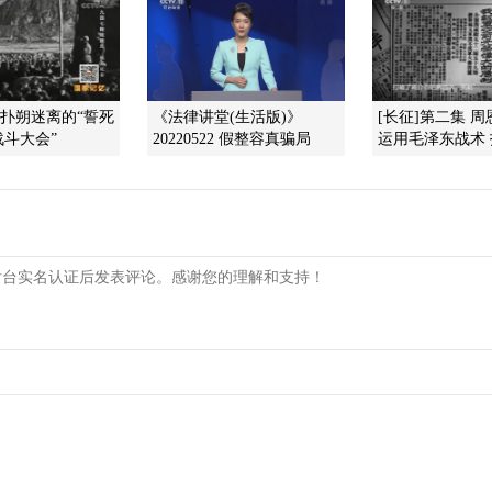
]扑朔迷离的“誓死
《法律讲堂(生活版)》
[长征]第二集 
斗大会”
20220522 假整容真骗局
运用毛泽东战术 打