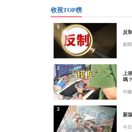
收視TOP榜
1
反
新聞
2
上
嗎
中國
3
新
今日