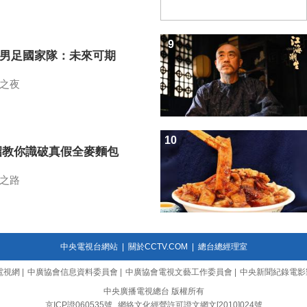
9
7男足國家隊：未來可期
之夜
10
招教你識破真假全麥麵包
之路
中央電視台網站
|
關於CCTV.COM
|
總台總經理室
電視網
|
中廣協會信息資料委員會
|
中廣協會電視文藝工作委員會
|
中央新聞紀錄電影
中央廣播電視總台 版權所有
京ICP證060535號
網絡文化經營許可證文網文[2010]024號