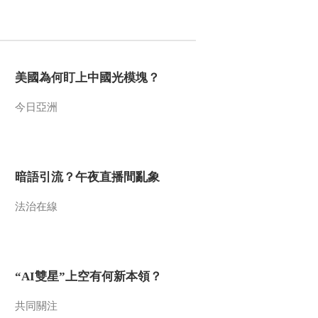
2016-10-12 13:24:10
《百家讲坛》 20161011
黄河上的古都11 孝文改
革话大同
美國為何盯上中國光模塊？
2016-10-11 13:04:09
今日亞洲
《百家讲坛》 20161010
黄河上的古都10 风光八
面话太原
暗語引流？午夜直播間亂象
2016-10-10 13:09:12
法治在線
《百家讲坛》 20161009
黄河上的古都9 阿房宫赋
话咸阳
2016-10-09 13:06:10
“AI雙星”上空有何新本領？
《百家讲坛》 20161008
黄河上的古都8 马到成功
共同關注
话西安