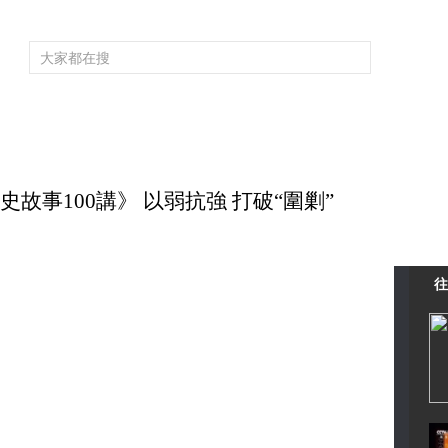
頻道大全
欄目大全
片庫
4K專區
聽
育
電影
國防軍事
電視劇
紀錄
科教
戲曲
社會與法
少
《黨史故事100講》 以弱抗強 打破“圍剿”
往