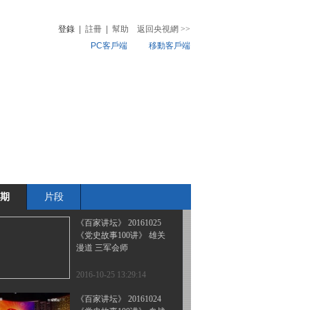
开元盛世（下部）3 大唐
诗圣
登錄
|
註冊
|
幫助
返回央視網
>>
PC客戶端
移動客戶端
2016-10-28 13:20:10
《百家讲坛》 20161027
音
熱榜
开元盛世（下部）2 杜甫
微視頻
的情怀
兒
音樂
體育賽事
農業農村
2016-10-27 14:17:13
《百家讲坛》 20161026
开元盛世（下部）1 天宝
时代
期
片段
2016-10-26 13:18:10
《百家讲坛》 20161025
《党史故事100讲》 雄关
漫道 三军会师
2016-10-25 13:29:14
《百家讲坛》 20161024