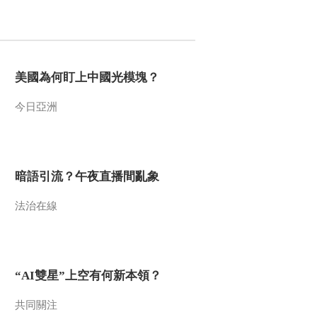
2018-12-17 13:03:15
《百家讲坛》 20181216
镇馆之宝（第三季） 12
簋中之王
美國為何盯上中國光模塊？
2018-12-16 13:05:15
今日亞洲
《百家讲坛》 20181215
镇馆之宝（第三季） 11
周朝的异族人
暗語引流？午夜直播間亂象
2018-12-15 13:55:16
法治在線
《百家讲坛》 20181214
水浒智慧（第四部） 15
“座次”里的讲究
2018-12-14 15:11:18
“AI雙星”上空有何新本領？
《百家讲坛》 20181213
水浒智慧（第四部） 14
共同關注
宋江的“败”与“成”