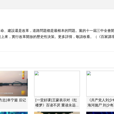
革命、建設還是改革，道路問題都是最根本的問題。黨的十一屆三中全會
來，實行改革開放的歷史性決策。更多詳情，敬請收看。（《百家講壇》 201
方志]阜宁篇 后记
[一堂好课]王蒙表示对《红
《共产党人刘少
楼梦》百读不厌 重读永远...
海河抛尸 刘少奇决