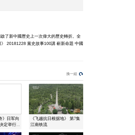
历史转折
2018-12-25 13:13:47
《百家讲坛》 20181224
党史故事100讲 科教春天
開啟了新中國歷史上一次偉大的歷史轉折。全
万众欢腾
81228 黨史故事100講 嶄新命題 中國
2018-12-24 13:23:49
《百家讲坛》 20181223
镇馆之宝（第三季）19
石刻中的历史
換一組
2018-12-23 13:15:50
《百家讲坛》 20181222
镇馆之宝（第三季）18
朴拙的石刻
2018-12-22 13:07:52
奇》日军向
《飞越抗日根据地》 第7集
定举行...
江南铁流
《百家讲坛》 20181221
镇馆之宝（第三季）17