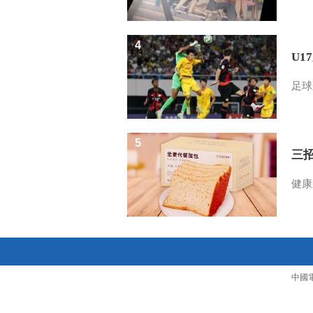
4
U1
足球
5
三
健康
中國