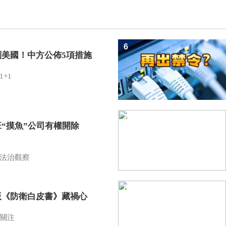
6
制美國！中方公佈5項措施
1+1
7
班“摸魚”公司有權開除
？
法治觀察
8
版《防衛白皮書》藏禍心
關注