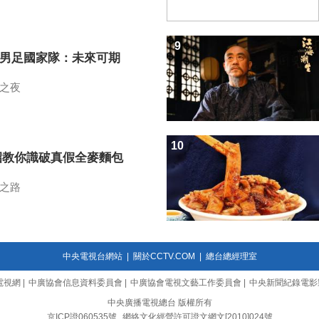
9
7男足國家隊：未來可期
之夜
10
招教你識破真假全麥麵包
之路
中央電視台網站
|
關於CCTV.COM
|
總台總經理室
電視網
|
中廣協會信息資料委員會
|
中廣協會電視文藝工作委員會
|
中央新聞紀錄電影
中央廣播電視總台 版權所有
京ICP證060535號
網絡文化經營許可證文網文[2010]024號