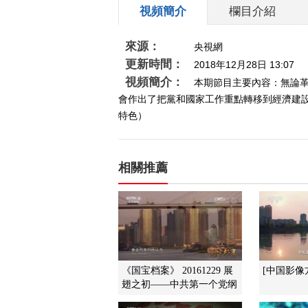
視頻簡介
欄目介紹
來源：
央視網
更新時間：
2018年12月28日 13:07
視頻簡介：
本期節目主要內容：無論
會作出了把黨和國家工作重點轉移到經濟建設上
特色）
相關推薦
《国宝档案》 20161229 展
[中国影像
翅之初——中共第一个党纲