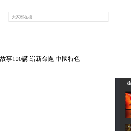
頻道大全
欄目大全
片庫
4K專區
聽
育
電影
國防軍事
電視劇
紀錄
科教
戲曲
社會與法
少
黨史故事100講 嶄新命題 中國特色
往