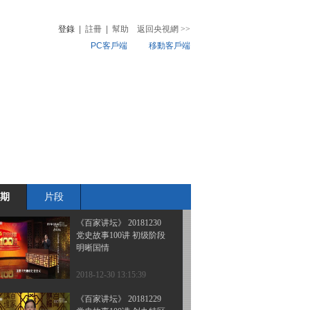
丝路上的古城 2 男耕女织
话宝鸡
登錄
|
註冊
|
幫助
返回央視網
>>
PC客戶端
移動客戶端
2019-01-02 13:53:33
《百家讲坛》 20190101
音
熱榜
丝路上的古城 1 凿空西域
微視頻
话西安
兒
音樂
體育賽事
農業農村
2019-01-01 13:47:35
《百家讲坛》 20181231
党史故事100讲 五讲四美
精神文明
期
片段
2018-12-31 13:13:37
《百家讲坛》 20181230
党史故事100讲 初级阶段
明晰国情
2018-12-30 13:15:39
《百家讲坛》 20181229