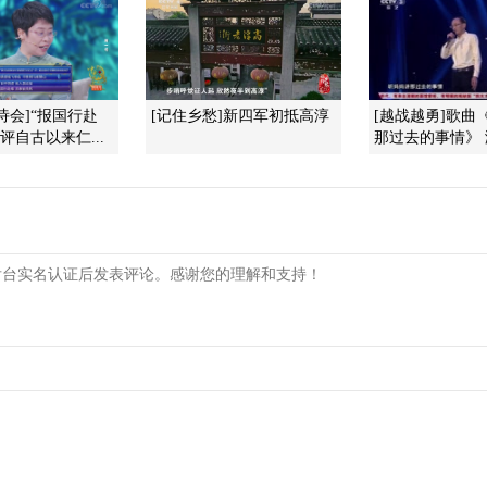
秋诗会]“报国行赴
[记住乡愁]新四军初抵高淳
[越战越勇]歌曲
评自古以来仁...
那过去的事情》 演