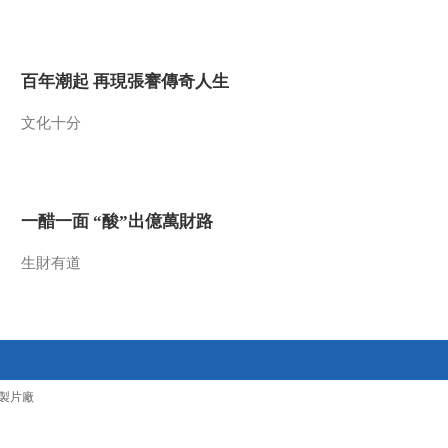
2018-12-13 13:21:26
《百家讲坛》 20181212
百年潮起 再現張謇傳奇人生
水浒智慧（第四部）13
新官上任莫急躁
文化十分
2018-12-12 13:19:21
《百家讲坛》 20181211
水浒智慧（第四部）12
时迁的职场逆袭路
一醋一面 “酸”出億萬財路
2018-12-11 13:09:23
生財有道
《百家讲坛》 20181210
水浒智慧（第四部）11
想要说服不容易
2018-12-10 13:35:25
《百家讲坛》 20181209
製片廠
水浒智慧（第四部） 10
冲动的代价