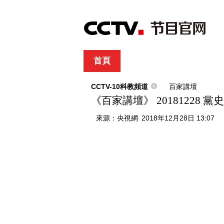
首頁
直播
節目單
綜合
新聞
財經
綜藝
中文國際
體
CCTV-10科教頻道
百家講壇
《百家講壇》 20181228 
來源：
央視網
2018年12月28日 13:07