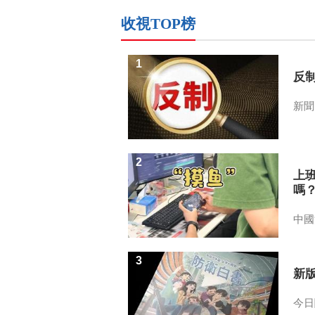
收視TOP榜
1
反
新聞
2
上
嗎
中國
3
新
今日