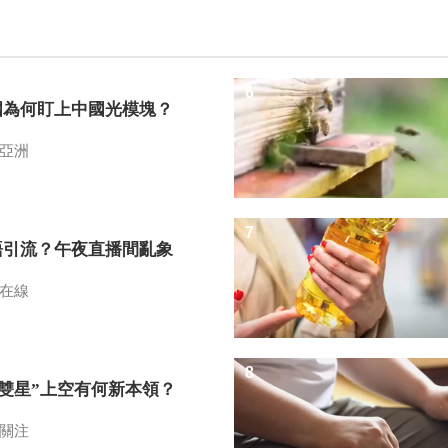
6
國為何盯上中國光模塊？
亞洲
7
語引流？午夜直播間亂象
在線
8
I雙星”上空有何新本領？
關注