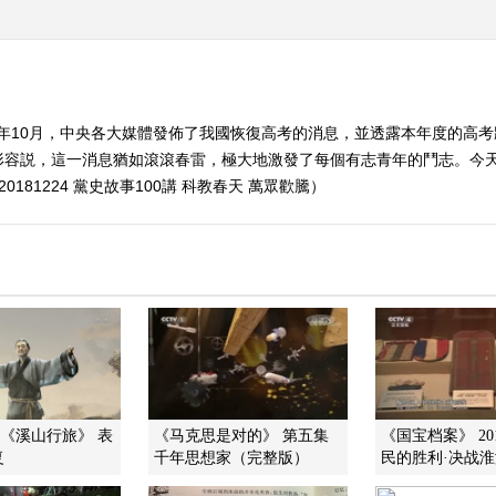
77年10月，中央各大媒體發佈了我國恢復高考的消息，並透露本年度的高
形容説，這一消息猶如滾滾春雷，極大地激發了每個有志青年的鬥志。今
181224 黨史故事100講 科教春天 萬眾歡騰）
]《溪山行旅》 表
《马克思是对的》 第五集
《国宝档案》 201
复
千年思想家（完整版）
民的胜利·决战淮海