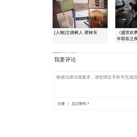
[人物]立德树人·瞿林东
《盛世欢腾
年联欢之夜》