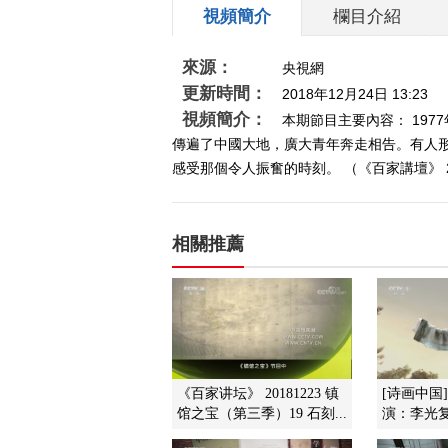
視頻簡介
欄目介紹
來源：
央視網
更新時間：
2018年12月24日 13:23
視頻簡介：
本期節目主要內容： 19
傳遍了中國大地，廣大青年奔走相告。有人
感受那個令人振奮的時刻。 （《百家講壇》 20
相關推薦
《百家讲坛》 20181223 镇
[诗画中国
馆之宝（第三季）19 石刻...
演：李光