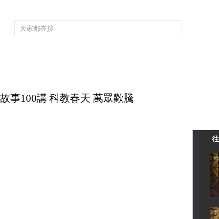
頻道大全
欄目大全
片庫
4K專區
聽
育
電影
國防軍事
電視劇
紀錄
科教
戲曲
社會與法
少
黨史故事100講 科教春天 萬眾歡騰
往