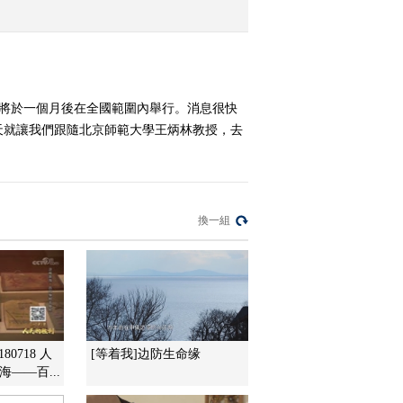
石刻背后的故事
2018-12-21 13:35:54
《百家讲坛》 20181220
镇馆之宝（第三季）16
考將於一個月後在全國範圍內舉行。消息很快
秦国的“特种部队”
天就讓我們跟隨北京師範大學王炳林教授，去
2018-12-20 13:59:55
《百家讲坛》 20181219
镇馆之宝（第三季）15
秦军的秘密武器
換一組
2018-12-19 13:19:10
《百家讲坛》 20181218
镇馆之宝（第三季）14
寻找秦俑坑中的将军
2018-12-18 13:29:11
80718 人
[等着我]边防生命缘
——百...
《百家讲坛》 20181217
镇馆之宝（第三季）13