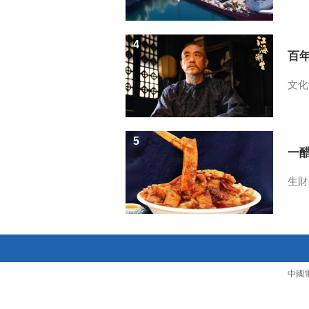
4
百
文化
5
一醋
生財
中國