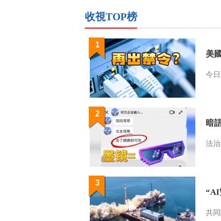
收視TOP榜
1
美
今日
2
暗
法治
3
“A
共同