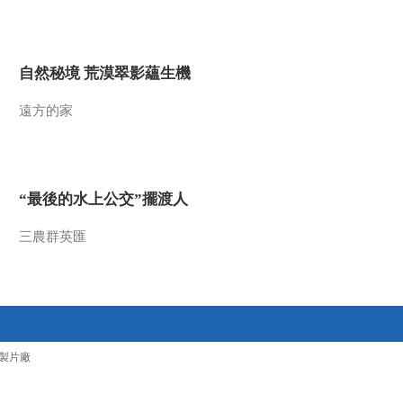
2018-12-09 13:41:29
《百家讲坛》 20181208
自然秘境 荒漠翠影蘊生機
水浒智慧（第四部） 9 谋
而后动成大事
遠方的家
2018-12-08 14:03:29
《百家讲坛》 20181207
水浒智慧（第四部） 8 张
蒙方的“笑脸”
“最後的水上公交”擺渡人
2018-12-07 13:17:36
三農群英匯
《百家讲坛》 20181206
水浒智慧（第四部） 7 信
念的力量
2018-12-06 13:21:32
《百家讲坛》 20181205
製片廠
水浒智慧（第四部） 6 声
誉的威力