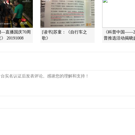
—直播国庆70周
[读书]苏童：《自行车之
《科普中国——2
 20191008
歌》
普推选活动揭晓盛