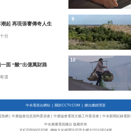
9
年潮起 再現張謇傳奇人生
十分
10
一面 “酸”出億萬財路
有道
中央電視台網站
|
關於CCTV.COM
|
總台總經理室
電視網
|
中廣協會信息資料委員會
|
中廣協會電視文藝工作委員會
|
中央新聞紀錄電影
中央廣播電視總台 版權所有
京ICP證060535號
網絡文化經營許可證文網文[2010]024號