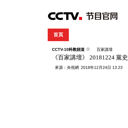
首頁
直播
節目單
綜合
新聞
財經
綜藝
中文國際
體
CCTV-10科教頻道
百家講壇
《百家講壇》 20181224 
來源：
央視網
2018年12月24日 13:23