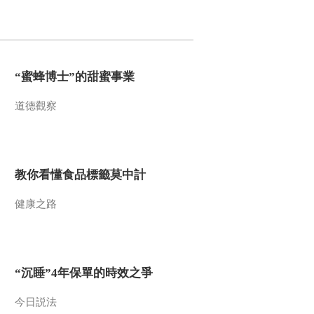
2018-12-13 13:21:26
《百家讲坛》 20181212
水浒智慧（第四部）13
新官上任莫急躁
“蜜蜂博士”的甜蜜事業
2018-12-12 13:19:21
道德觀察
《百家讲坛》 20181211
水浒智慧（第四部）12
时迁的职场逆袭路
教你看懂食品標籤莫中計
2018-12-11 13:09:23
健康之路
《百家讲坛》 20181210
水浒智慧（第四部）11
想要说服不容易
2018-12-10 13:35:25
“沉睡”4年保單的時效之爭
《百家讲坛》 20181209
水浒智慧（第四部） 10
今日説法
冲动的代价