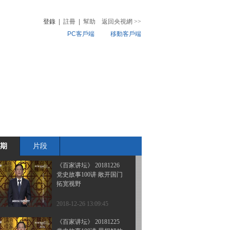
党史故事100讲 创办特区
扩大开放
登錄
|
註冊
|
幫助
返回央視網
>>
PC客戶端
移動客戶端
2018-12-29 13:07:40
《百家讲坛》 20181228
音
熱榜
党史故事100讲 崭新命题
微視頻
中国特色
兒
音樂
體育賽事
農業農村
2018-12-28 13:07:42
《百家讲坛》 20181227
党史故事100讲 包干到户
体制创新
期
片段
2018-12-27 13:55:44
《百家讲坛》 20181226
党史故事100讲 敞开国门
拓宽视野
2018-12-26 13:09:45
《百家讲坛》 20181225