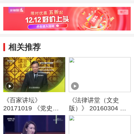
线旅途和安全问题
河坝分兵
德部
相关推荐
《百家讲坛》
《法律讲堂（文史
20171019 《党史故
版）》 20160304 中
事100讲》 宁汉合流
华法制寻踪（三）礼
国共分裂
崩法生