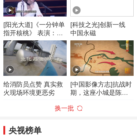
[阳光大道]《一分钟单
[科技之光]创新一线
指开核桃》 表演：桂
中国永磁
镔
给消防员点赞 真实救
[中国影像方志]抗战时
火现场环境更恶劣
期，这座小城是陈毅
心中的“长江跳板”
换一批
央视榜单