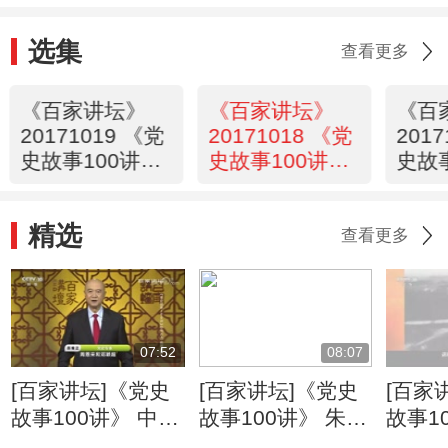
选集
查看更多
《百家讲坛》
《百家讲坛》
《百
20171019 《党
20171018 《党
201
史故事100讲》
史故事100讲》
史故
宁汉合流 国共
北伐洪流 铁军
国共
分裂
扬名
云涌
精选
查看更多
07:52
08:07
[百家讲坛]《党史
[百家讲坛]《党史
[百家
故事100讲》 中共
故事100讲》 朱毛
故事1
六大 低潮奋起 路
会师 组建劲旅 三
会师 