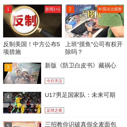
1
2
新闻1+1
中国法治观察
反制美国！中方公布5
上班“摸鱼”公司有权开
项措施
除吗？
新版《防卫白皮书》藏祸心
3
今日关注
U17男足国家队：未来可期
4
足球之夜
三招教你识破真假全麦面包
5