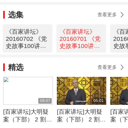
选集
查看更多
《百家讲坛》
《百家讲坛》
《百
20160702 《党
20160701 《党
201
史故事100讲》
史故事100讲》
史故
之千里跃进 全
之土地改革 保
之两
线反攻
家保田
外夹
精选
查看更多
09:07
05:01
[百家讲坛]大明疑
[百家讲坛]大明疑
[百家
案（下部） 2 割让
案（下部） 2 割让
案（下
澳门之谜 汪鋐的
澳门之谜 明朝态
澳门之