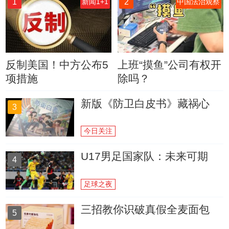
1
2
新闻1+1
中国法治观察
反制美国！中方公布5
上班“摸鱼”公司有权开
项措施
除吗？
新版《防卫白皮书》藏祸心
3
今日关注
U17男足国家队：未来可期
4
足球之夜
三招教你识破真假全麦面包
5