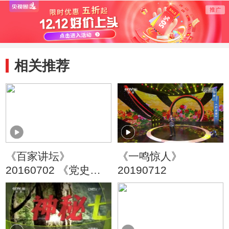
缜密布局
度的骤然剧变
人的
相关推荐
《百家讲坛》
《一鸣惊人》
20160702 《党史故
20190712
事100讲》之千里跃进
全线反攻