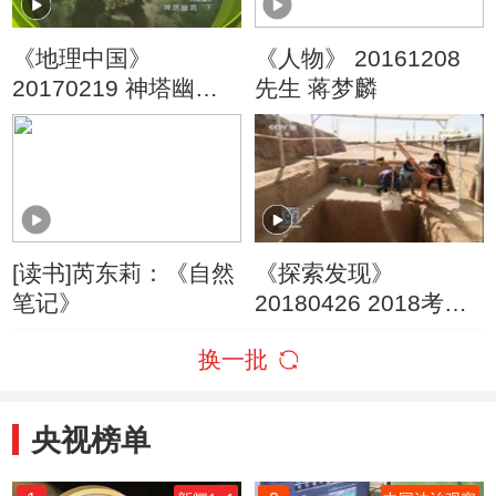
《地理中国》
《人物》 20161208
20170219 神塔幽洞
先生 蒋梦麟
（下）
[读书]芮东莉：《自然
《探索发现》
笔记》
20180426 2018考古
进行时 第一季 刘家洼
换一批
考古记（一）
央视榜单