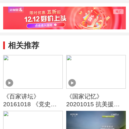
安生活
春时代”
相关推荐
《百家讲坛》
《国家记忆》
20161018 《党史故
20201015 抗美援朝
事100讲》 广州起义
保家卫国 首战告捷
群雄四起