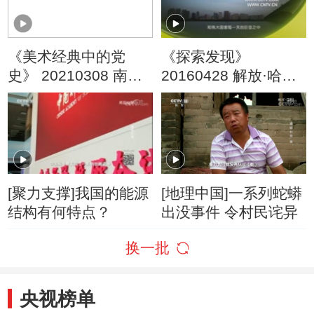
《美术经典中的党
《探索发现》
史》 20210308 南泥
20160428 解放·哈尔
湾 （15）
滨（三）
[聚力支撑]我国的能源
[地理中国]一系列蛇蟒
结构有何特点？
出没事件 令村民诧异
换一批
央视榜单