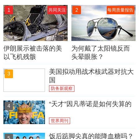
1
2
共同关注
每周质量报告
伊朗展示被击落的美
为何戴了太阳镜反而
以飞机残骸
头晕眼胀？
美国拟动用战术核武器对抗大
3
国
防务新观察
“天才”因凡蒂诺是如何失算的
4
世界周刊
饭后踮脚尖真的能降血糖吗？
5