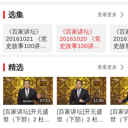
选集
查看更多
《百家讲坛》
《百家讲坛》
《百
20161021 《党
20161020 《党
201
史故事100讲》
史故事100讲》
史故
古田丰碑 奠定
中共六大 低潮
朱毛
军魂
奋起
劲旅
精选
查看更多
07:13
11:40
[百家讲坛]开元盛
[百家讲坛]开元盛
[百家
世（下部）2 杜甫
世（下部）2 杜甫
世（下
的情怀 杜甫的长
的情怀 杜甫的“青
的情怀