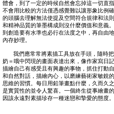
體會，到了一定的時候自然會忘掉這一切直
不會用比較的方法僅憑感覺難以讓形象比例
的頭腦去理解無法使提及空間符合規律和法
和精神品質的筆墨構成則沒什麼價值和意義
到創造要有水準也必行在法度之中，再自由
內存妙理。
我們應常常將素描工具放在手頭，隨時把
奶＝哦中閃現的畫面表達出來，像作家寫日
描繪自己有感受且有興趣的事物，抓住打動
和自然對話，描繪內心，以磨練藝術家敏銳
思維的習慣。每日用鉛筆畫點什麼，久而久
是實質性的並令人驚喜。一個終生從事繪畫
因該永遠對素描珍存一種迷戀和摯愛的態度