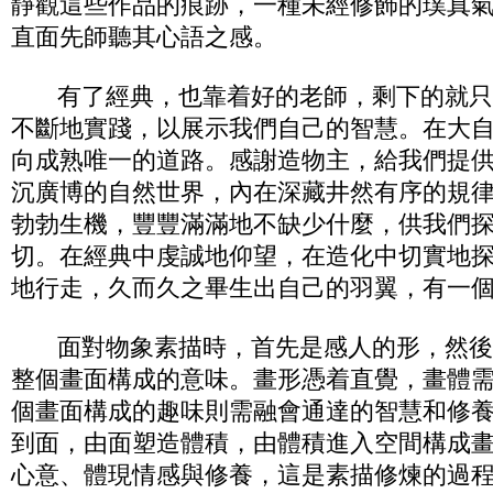
靜觀這些作品的痕跡，一種未經修飾的璞真
直面先師聽其心語之感。
有了經典，也靠着好的老師，剩下的就只
不斷地實踐，以展示我們自己的智慧。在大
向成熟唯一的道路。感謝造物主，給我們提
沉廣博的自然世界，內在深藏井然有序的規
勃勃生機，豐豐滿滿地不缺少什麼，供我們
切。在經典中虔誠地仰望，在造化中切實地
地行走，久而久之畢生出自己的羽翼，有一
面對物象素描時，首先是感人的形，然後
整個畫面構成的意味。畫形憑着直覺，畫體
個畫面構成的趣味則需融會通達的智慧和修
到面，由面塑造體積，由體積進入空間構成
心意、體現情感與修養，這是素描修煉的過