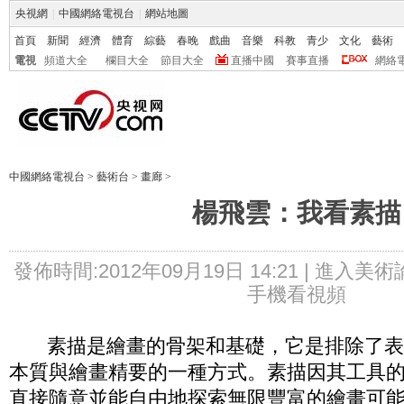
央視網
|
中國網絡電視台
|
網站地圖
首頁
新聞
經濟
體育
綜藝
春晚
戲曲
音樂
科教
青少
文化
藝術
電視
頻道大全
欄目大全
節目大全
直播中國
賽事直播
網絡
中國網絡電視台
>
藝術台
>
畫廊
>
楊飛雲：我看素描
發佈時間:2012年09月19日 14:21 |
進入美術
手機看視頻
素描是繪畫的骨架和基礎，它是排除了表
本質與繪畫精要的一種方式。素描因其工具
直接隨意並能自由地探索無限豐富的繪畫可