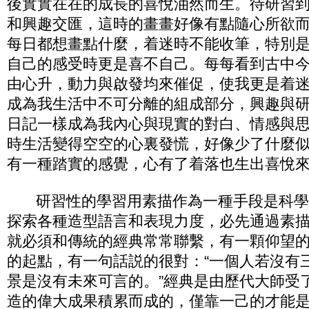
後實實在在的成長的喜悅油然而生。待研習
和興趣交匯，這時的畫畫好像有點隨心所欲
每日都想畫點什麼，着迷時不能收筆，特別
自己的感受時更是喜不自己。每每看到古中
由心升，動力與啟發均來催促，使我更是着
成為我生活中不可分離的組成部分，興趣與
日記一樣成為我內心與現實的對白、情感與
時生活變得空空的心裏發慌，好像少了什麼
有一種踏實的感覺，心有了着落也生出喜悅
研習性的學習用素描作為一種手段是科學
探索各種造型語言和表現力度，必先通過素
就必須和傳統的經典常常聯繫，有一顆仰望
的起點，有一句話説的很對：“一個人若沒有
景是沒有未來可言的。”經典是由歷代大師受
造的偉大成果積累而成的，僅靠一己的才能