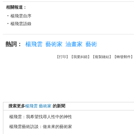
相關報道：
楊飛雲自序
楊飛雲語錄
熱詞：
楊飛雲
藝術家
油畫家
藝術
【
打印
】【
我要糾錯
】【
複製鏈結
】【
轉發郵件
搜索更多
楊飛雲
藝術家
的新聞
楊飛雲：我希望找尋人性中的神性
楊飛雲藝術訪談：做未來的藝術家