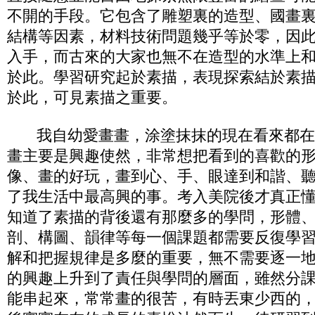
不開的手段。它包含了雕塑裏的造型、國畫
結構等因素，材料技術問題幾乎等於零，因
入手，而古來的大家也無不在造型的水準上
於此。學習研究起於素描，表現探索結於素
於此，可見素描之重要。
我自幼愛畫畫，涂塗抹抹的現在看來都在
畫主要是興趣使然，非常想把看到的喜歡的
像、畫的好玩，畫到心、手、眼達到和諧、
了我生活中最高興的事。考入美院後才真正
知道了素描的背後還有那麼多的學問，形體
剖、構圖、韻律等每一個課題都需要反復學
解和把握規律是多麼的重要，無不需要逐一
的興趣上升到了責任與學問的層面，雖然分
能串起來，常常畫的很苦，有時丟東少西的