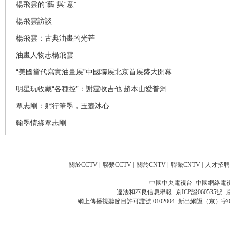
楊飛雲的“藝”與“意”
楊飛雲訪談
楊飛雲：古典油畫的光芒
油畫人物志楊飛雲
“美國當代寫實油畫展”中國聯展北京首展盛大開幕
明星玩收藏“各種控”：謝霆收吉他 趙本山愛普洱
覃志剛：躬行筆墨，玉壺冰心
翰墨情緣覃志剛
關於CCTV
|
聯繫CCTV
|
關於CNTV
|
聯繫CNTV
|
人才招聘
中國中央電視台 中國網絡電
違法和不良信息舉報
京ICP證060535號
網上傳播視聽節目許可證號 0102004
新出網證（京）字0