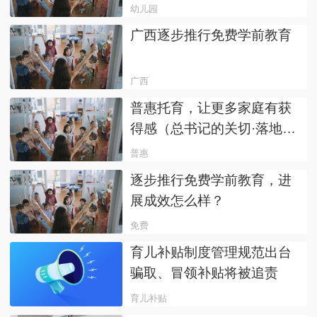
幼儿园
广西逐步推行免费学前教育
广西
普惠托育，让更多家庭有获
得感（总书记的关切·落地的
回响）
普惠
逐步推行免费学前教育，进
展成效怎么样？
免费
育儿补贴制度管理规范出台
骗取、冒领补贴将被追责
育儿补贴