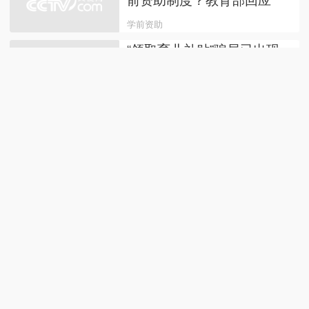
前资助制度？教育部回应
学前资助
“领取育儿补贴”骗局已出现
凡是出现这些特征就是诈骗
育儿补贴
国家给爸妈们发钱了！北京
一级公办幼儿园一年能省
9000元
北京
免费学前教育惠及哪些人
群？一图了解
免费
免费学前教育如何保证质
量？专家解读来了！
免费