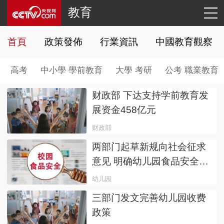
教育
首頁
政策發佈
行業資訊
中國教育觀察
高考
中小學 學前教育
大學 考研
公考 職業教育
财政部 下达支持学前教育发
展资金458亿元
财政部
两部门起草新规向社会征求
意见 明确幼儿园食品安全实
行园长负责制
幼儿园
三部门发文完善幼儿园收费
政策