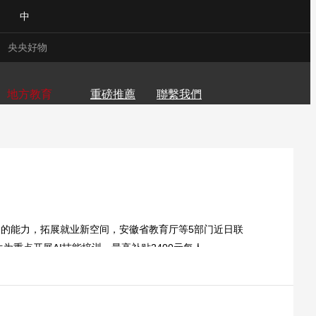
中
江西
山東
河南
央央好物
寧夏
新疆
地方教育
重磅推薦
聯繫我們
展的能力，拓展就业新空间，安徽省教育厅等5部门近日联
重点开展AI技能培训，最高补贴2400元每人。
合體育
亞冬會