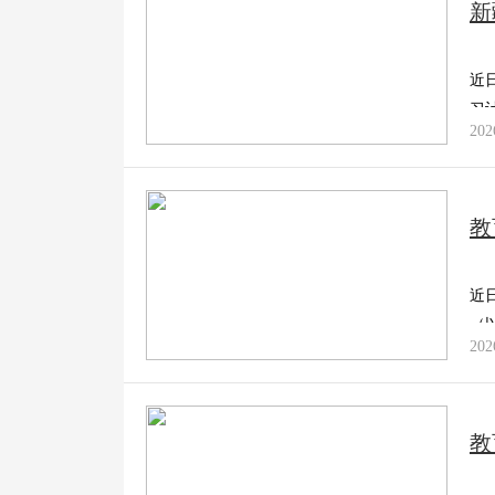
新
財經
教育
鄉村振興
生態環境
一帶一路
大國智造
大國展會
大國保險
雲頂對話
近
习
202
CCTV.節目官網
直播
節目單
欄目
片庫
教
近
（
202
教