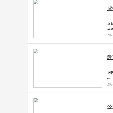
成
近
教
202
教
据
警
202
公