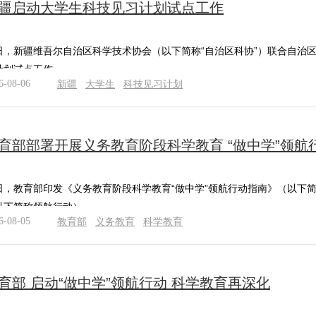
疆启动大学生科技见习计划试点工作
央博
非遺
文化
旅游
科普
健康
樂齡
閱讀
雲起
超級工廠
智敬中國
全民健康
顏選攻略
海洋
日，新疆维吾尔自治区科学技术协会（以下简称“自治区科协”）联合自治区
计划试点工作。
6-08-06
新疆
大学生
科技见习计划
熱播榜
總台企業白名單
育部部署开展义务教育阶段科学教育 “做中学”领航
日，教育部印发《义务教育阶段科学教育“做中学”领航行动指南》（以下简
以下简称领航行动）。
6-08-05
教育部
义务教育
科学教育
育部 启动“做中学”领航行动 科学教育再深化