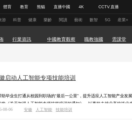
體育
教育
熊貓
直播中國
4K
CCTV.直播
式妙語
主持人
下載央視影音
熱解讀
天天學習
研
留學
寧
吉林
黑龍江
上海
浙江
江蘇
安徽
福建
旅游
科普
健康
樂齡
閱讀
藝術
數智
5G
産業+
職業教育
慶
四川
貴州
雲南
西藏
陝西
甘肅
青海
學
佈
行業資訊
中國教育觀察
職教強國
雲課堂
紀錄片網
國家大劇院
大型活動
科技
法治
文娛
人物
公益
圖片
徽启动人工智能专项技能培训
習式妙語
央視快評
央視網評
光華銳評
鋒面
頻道
VR/AR
4K專區
全景新聞
帮助毕业生打通从校园到职场的“最后一公里”，提升适应人工智能产业发
請入列
人生第一次
人生第二次
印发《关于加强人工智能专项技能培训的通知》，以离校未就业高校毕业生为
6-08-06
安徽
人工智能
技能培训
年冬奧會
CBA
NBA
中超
國足
國際足球
網球
綜
體育江湖
文化體育
冰雪道路
足球道路