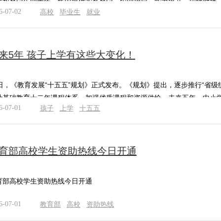
生和登记失业青年，集中提供实名登记、职业指导、能力提升、招聘对接
6-07-02
高校
毕业生
就业
来5年 孩子上学有这些大变化！
9日，《教育发展“十五五”规划》正式发布。《规划》提出，逐步推行“省
计基础教育十二年课程体系，加强优质课程和资源供给。未来五年，中小
6-07-01
孩子
上学
十五五
育部高校学生资助热线今日开通
育部高校学生资助热线今日开通
6-07-01
教育部
高校
资助热线