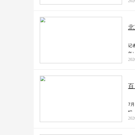
202
北
记
年
202
百
7
织
202