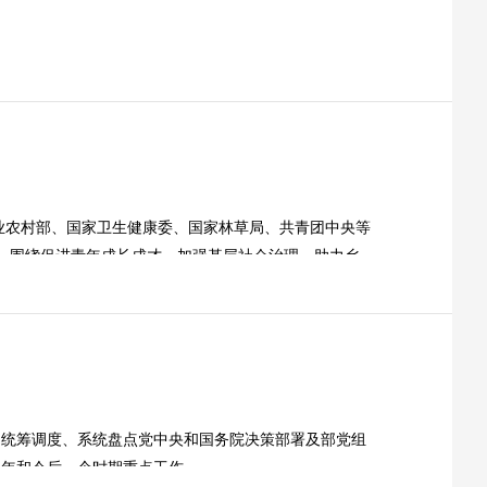
业农村部、国家卫生健康委、国家林草局、共青团中央等
划，围绕促进青年成长成才、加强基层社会治理、助力乡...
，统筹调度、系统盘点党中央和国务院决策部署及部党组
半年和今后一个时期重点工作。