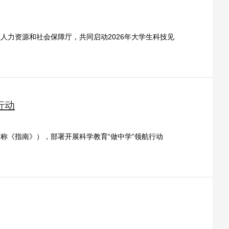
藝術
汽車
數智
5G
産業+
時尚
天氣
才藝
網展
央央好物
人力资源和社会保障厅，共同启动2026年大学生科技见
行动
称《指南》），部署开展科学教育“做中学”领航行动