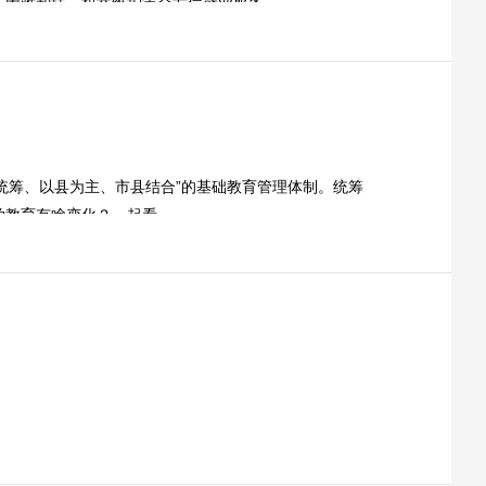
、困难帮扶、权益维护等全方位就业服务。
级统筹、以县为主、市县结合”的基础教育管理体制。统筹
学教育有啥变化？一起看——