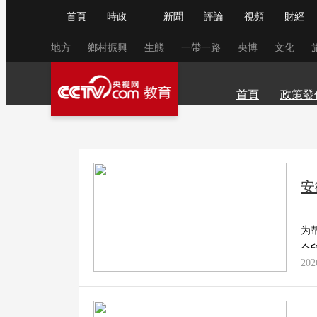
首頁
時政
新聞
評論
視頻
財經
人民領袖習近平
直播
海外頻道
片庫
iPanda
欄目大全
聯播+
English
中國領導人
節目單
Монгол
聽音
央視快評
微視頻
習
高考
大學•考
北京
天津
河北
山西
內蒙古
遼
地方
鄉村振興
生態
一帶一路
央博
文化
學前教育
公考•
湖北
湖南
廣東
廣西
海南
重
中小學
研學•游
首頁
政策發
總台春晚
網絡春晚
共産黨員網
秧紀錄
新聞
國內
國際
評論
經濟
軍事
安
人民領袖習近平
聯播+
熱解讀
天天學習
視頻
小央視頻
小央直播
直播中國
熊貓
为
現場
前線
比劃
快看
藍海中國
新兵
合
202
體育
直播
競猜
2026年世界盃
2026
VIP會員
CCTV奧林匹克頻道
生活體育大會