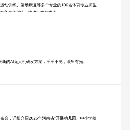
运动训练、运动康复等多个专业的106名体育专业师生
藝術
汽車
數智
5G
産業+
育教育教学训练一线进行支教支训。
時尚
天氣
才藝
網展
央央好物
最新的AI无人机研发方案，滔滔不绝，眼里有光。
布会，详细介绍2025年河南省“开展幼儿园、中小学校