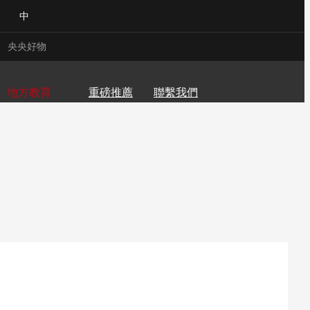
中
江西
山東
河南
央央好物
寧夏
新疆
地方教育
重磅推薦
聯繫我們
合體育
亞冬會