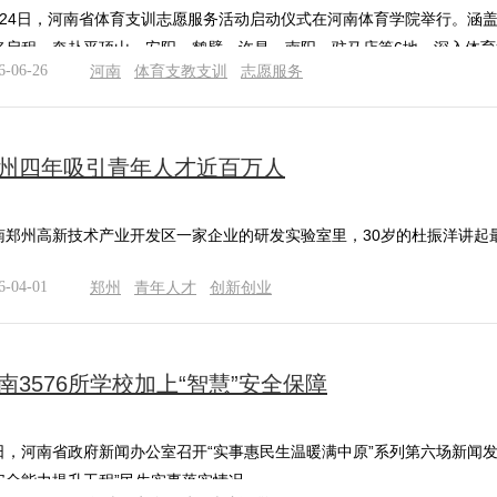
月24日，河南省体育支训志愿服务活动启动仪式在河南体育学院举行。涵盖
央博
非遺
文化
旅游
科普
健康
樂齡
閱讀
将启程，奔赴平顶山、安阳、鹤壁、许昌、南阳、驻马店等6地，深入体
6-06-26
河南
体育支教支训
志愿服务
雲起
超級工廠
智敬中國
全民健康
顏選攻略
海洋
州四年吸引青年人才近百万人
熱播榜
總台企業白名單
南郑州高新技术产业开发区一家企业的研发实验室里，30岁的杜振洋讲起
6-04-01
郑州
青年人才
创新创业
南3576所学校加上“智慧”安全保障
日，河南省政府新闻办公室召开“实事惠民生温暖满中原”系列第六场新闻发
安全能力提升工程”民生实事落实情况。