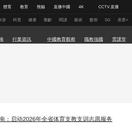
體育
教育
熊貓
直播中國
4K
CCTV.直播
式妙語
主持人
下載央視影音
熱解讀
天天學習
研
留學
寧
吉林
黑龍江
上海
浙江
江蘇
安徽
福建
旅游
科普
健康
樂齡
閱讀
藝術
數智
5G
産業+
職業教育
慶
四川
貴州
雲南
西藏
陝西
甘肅
青海
學
佈
行業資訊
中國教育觀察
職教強國
雲課堂
紀錄片網
國家大劇院
大型活動
科技
法治
文娛
人物
公益
圖片
習式妙語
央視快評
央視網評
光華銳評
鋒面
頻道
VR/AR
4K專區
全景新聞
請入列
人生第一次
人生第二次
年冬奧會
CBA
NBA
中超
國足
國際足球
網球
綜
南：启动2026年全省体育支教支训志愿服务
體育江湖
文化體育
冰雪道路
足球道路