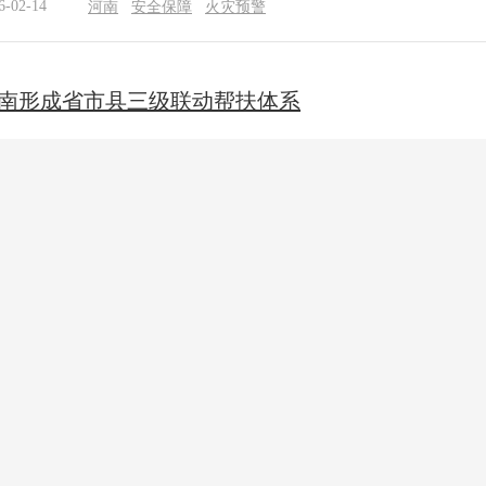
6-02-14
河南
安全保障
火灾预警
南形成省市县三级联动帮扶体系
在郑州四中的帮扶下，我校细化教学管理、学生管理等六大类28项制度，
5-12-12
河南
三级联动
帮扶体系
南开启2026届高校毕业生秋招 提供2.7万个岗位
日，“豫荐未来 青春启航”2026届河南省高校毕业生金秋校园招聘月启动
验专区，不仅有AI证件照、简历制作，还有职业生涯探索规划与咨询服务
5-10-22
河南
秋招
岗位