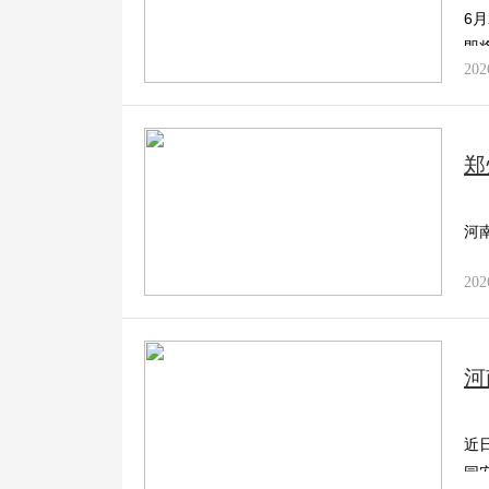
6
財經
教育
鄉村振興
生態環境
一帶一路
即
202
大國智造
大國展會
大國保險
雲頂對話
郑
CCTV.節目官網
直播
節目單
欄目
片庫
河
202
河
近
园