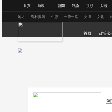
首頁
時政
新聞
評論
視頻
財經
人民領袖習近平
直播
海外頻道
片庫
iPanda
欄目大全
聯播+
English
中國領導人
節目單
Монгол
聽音
央視快評
微視頻
習
高考
大學•考
北京
天津
河北
山西
內蒙古
遼
地方
鄉村振興
生態
一帶一路
央博
文化
學前教育
公考•
湖北
湖南
廣東
廣西
海南
重
中小學
研學•游
首頁
政策發
總台春晚
網絡春晚
共産黨員網
秧紀錄
新聞
國內
國際
評論
經濟
軍事
人民領袖習近平
聯播+
熱解讀
天天學習
視頻
小央視頻
小央直播
直播中國
熊貓
現場
前線
比劃
快看
藍海中國
新兵
體育
直播
競猜
2026年世界盃
2026
河
VIP會員
CCTV奧林匹克頻道
生活體育大會