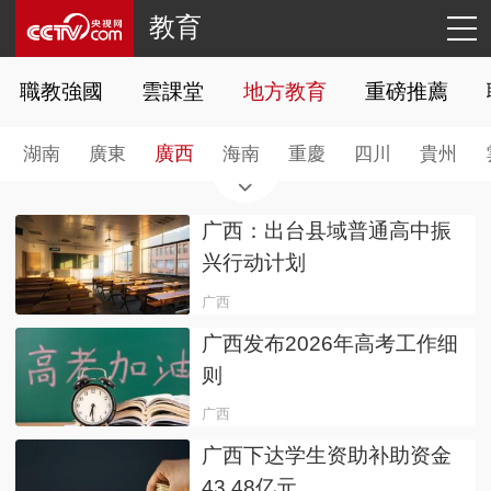
教育
職教強國
雲課堂
地方教育
重磅推薦
廣西
湖南
廣東
海南
重慶
四川
貴州
广西：出台县域普通高中振
兴行动计划
广西
广西发布2026年高考工作细
则
广西
广西下达学生资助补助资金
43.48亿元