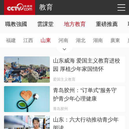
教育
職教強國
雲課堂
地方教育
重磅推薦
山東
福建
江西
河南
湖北
湖南
廣東
山东威海 爱国主义教育进校
园 厚植少年家国情怀
爱国主义教育
青岛胶州：“订单式”服务守
护青少年心理健康
青岛胶州
山东：六大行动推动青少年
阅读