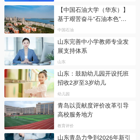
【中国石油大学（华东）】
基于艰苦奋斗“石油本色”，
厚植家国情怀“爱国底
中国石油
色”的“校史+”育人体系构建
山东完善中小学教师专业发
展支持体系
山东
山东：鼓励幼儿园开设托班
招收2岁至3岁幼儿
幼儿园
青岛以贡献度评价改革引导
高校服务地方
教育评价
山东青岛力争到2026年新引