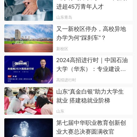
进超45万青年人才
山东青岛
又一新校区停办，高校异地
办学为何“踩刹车”？
新校区
2024高招进行时｜中国石油
大学（华东）：专业建设紧
跟市场需求，新增人工智能
高招进行时
招生专业及“石油工程+工程
山东“真金白银”助力大学生
管理”双学位培养模式，满足
就业 搭建稳就业阶梯
学生个性化发展需要
山东
第七届中华职业教育创新创
业大赛总决赛圆满收官