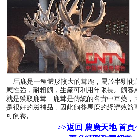
馬鹿是一種體形較大的茸鹿，屬於半馴化
應性強，耐粗飼，生産可利用年限長。飼養
就是獲取鹿茸，鹿茸是傳統的名貴中草藥，
是很好的滋補品，因此飼養馬鹿的經濟效益
可飼養。
>>返回 農廣天地 首頁