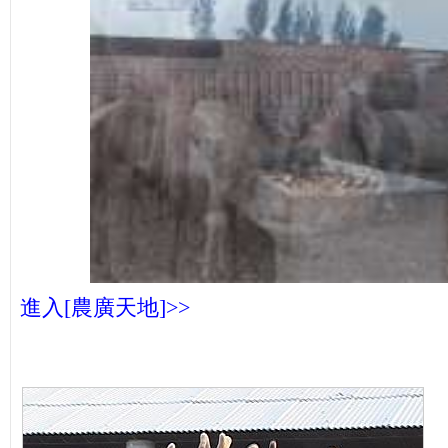
進入[農廣天地]>>