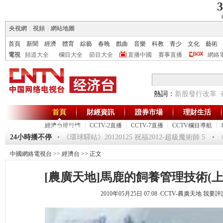
3
央視網
|
視頻
|
網站地圖
首頁
新聞
經濟
體育
綜藝
春晚
戲曲
音樂
科教
青少
文化
藝術
電視
頻道大全
欄目大全
節目大全
直播中國
賽事直播
網絡
熱詞：
新股發行改革
首頁
財經資訊
證券市場
理財生活
經濟台排行榜
|
CCTV-2直播
|
CCTV-7直播
|
CCTV欄目導航
|
傑出華商
24小時播不停
《環球驛站》20120125 祝福2012-超級魔術師 5
《
中國網絡電視台
>>
經濟台
>> 正文
[農廣天地]馬鹿的飼養管理技術(上)(20
2010年05月25日 07:08 CCTV-農廣天地
我要評