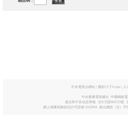
驗證碼：
中央電視台網站
|
關於CCTV.com
|
人
中央廣播電視總台 中國網絡電
違法和不良信息舉報
京ICP證060535號
網上傳播視聽節目許可證號 0102004
新出網證（京）字0