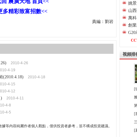
返回 農廣天地 首頁<<
姚景
>更多精彩致富招數<<
山西
萬科
責編：劉岩
創業
G2
CC
視頻排
26)
2010-4-26
1
010-4-19
10.4.18)
2010-4-18
010-4-15
2
[
010-4-12
3
)
2010-4-11
10-4-8
4
第
10-4-5
5
6
三
數據等內容純屬作者個人觀點，僅供投資者參考，並不構成投資建議。
7
[