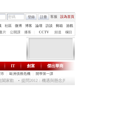
客服
設為首頁
登錄
註冊
城
社區
微博
博客
論壇
訪談
郵箱
游戲
畫片
公開課
播客
|
CCTV
頻道
欄目
IT
創富
傑出華商
財智生活 一鍵通達
樓市
|
歐洲債務危機
|
開學第一課
闔家歡
提問2012：機遇與懸念共存
《環球驛站》20120124 祝福20