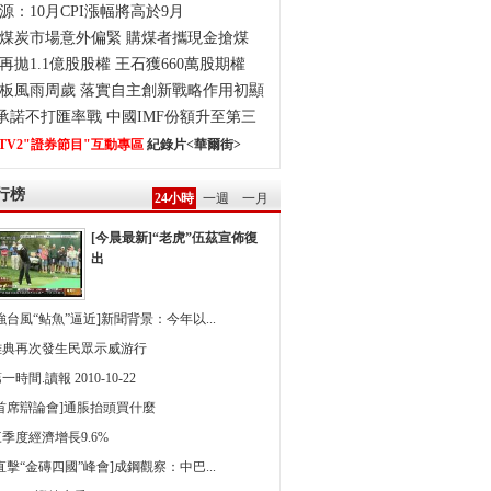
源：10月CPI漲幅將高於9月
煤炭市場意外偏緊 購煤者攜現金搶煤
再拋1.1億股股權 王石獲660萬股期權
板風雨周歲 落實自主創新戰略作用初顯
0承諾不打匯率戰 中國IMF份額升至第三
TV2"證券節目"互動專區
紀錄片<華爾街>
行榜
24小時
一週
一月
[今晨最新]“老虎”伍茲宣佈復
出
強台風“鲇魚”逼近]新聞背景：今年以...
雅典再次發生民眾示威游行
一時間.讀報 2010-10-22
[首席辯論會]通脹抬頭買什麼
季度經濟增長9.6%
直擊“金磚四國”峰會]成鋼觀察：中巴...