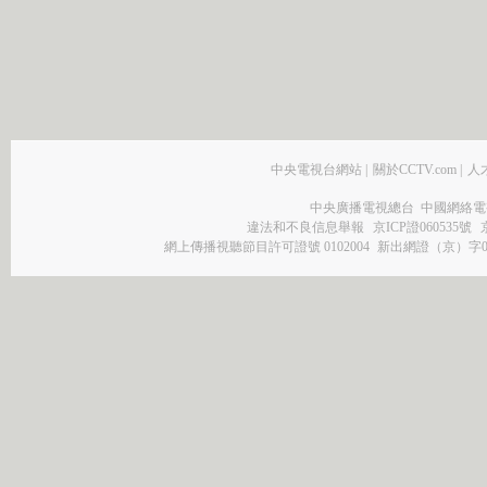
中央電視台網站
|
關於CCTV.com
|
人
中央廣播電視總台 中國網絡電
違法和不良信息舉報
京ICP證060535號
網上傳播視聽節目許可證號 0102004
新出網證（京）字0