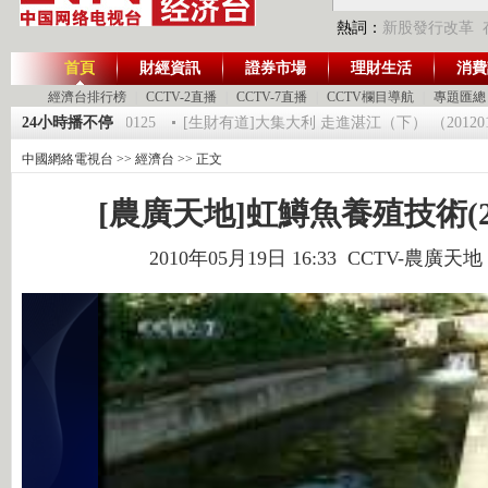
熱詞：
新股發行改革
首頁
財經資訊
證券市場
理財生活
消費
經濟台排行榜
|
CCTV-2直播
|
CCTV-7直播
|
CCTV欄目導航
|
專題匯總
一時間》 20120125
24小時播不停
[生財有道]大集大利 走進湛江（下） （20120124
中國網絡電視台
>>
經濟台
>> 正文
[農廣天地]虹鱒魚養殖技術(2010
2010年05月19日 16:33 CCTV-農廣天地