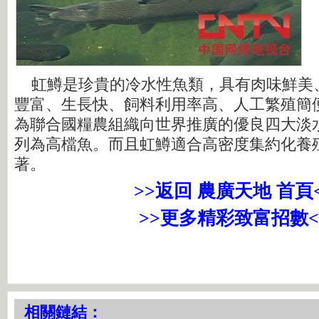
虹鱒是珍貴的冷水性魚類，具有肉味鮮美
豐富、生長快、飼料利用率高、人工繁殖簡
為聯合國糧農組織向世界推廣的優良四大淡
列為高檔魚。而且虹鱒適合高密度集約化養
著。
>>返回 農廣天地 首頁
>>更多精彩致富招數<
相關鏈結：