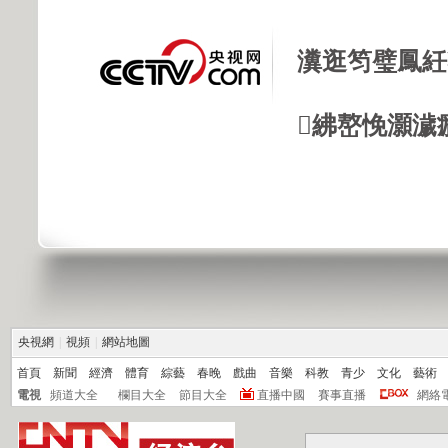
瀵逛笉璧鳳紝
紼嶅悗灝濊瘯
央視網
|
視頻
|
網站地圖
首頁
新聞
經濟
體育
綜藝
春晚
戲曲
音樂
科教
青少
文化
藝術
電視
頻道大全
欄目大全
節目大全
直播中國
賽事直播
網絡