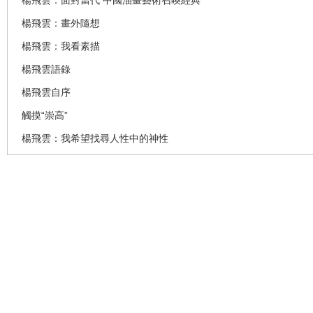
楊飛雲：面對當代 中國油畫藝術召喚經典
楊飛雲：畫外隨想
楊飛雲：我看素描
楊飛雲語錄
楊飛雲自序
觸摸“崇高”
楊飛雲：我希望找尋人性中的神性