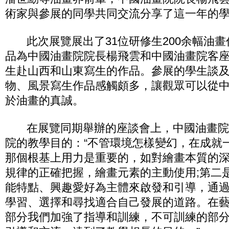
術家與參展的同學共同交流分享了這一年的
此次展覽展出了31位研修生200余幅油畫
品為中國油畫院院長楊飛雲和中國油畫院客
生赴山西和山東寫生的作品。參展的學生談
物、風景寫生作品感觸頗多，讓觀眾可以從
於油畫的真誠。
在展覽同期舉辦的座談會上，中國油畫院
院的教學目的：“不管環境怎樣變幻，在成就
那個根基上用力是重要的，如對繪畫本質的
規律的正確把握，繪畫元素的主動使用;第二
能特點、興趣愛好為主體來啟發和引導，通
學習、選擇和尋找適合自己發展的道路。在
部分我們加強了指導和訓練，不可訓練的部