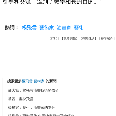
引導和交流，達到了教學相長的目的。”
熱詞：
楊飛雲
藝術家
油畫家
藝術
【
打印
】【
我要糾錯
】【
複製鏈結
】【
轉發郵件
搜索更多
楊飛雲
藝術家
的新聞
邵大箴：楊飛雲油畫藝術的價值
常磊：畫棟飛雲
楊飛雲：寫生，油畫家的本分