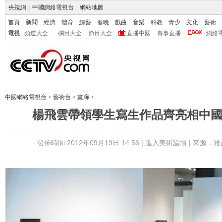
央視網
|
中國網絡電視台
|
網站地圖
首頁
新聞
經濟
體育
綜藝
春晚
戲曲
音樂
科教
青少
文化
藝術
電視
頻道大全
欄目大全
節目大全
直播中國
賽事直播
網絡
中國網絡電視台
>
藝術台
>
畫廊
>
楊飛雲帶領學生寫生作品齊亮相中
發佈時間:2012年09月19日 14:56 |
進入美術論壇
| 來源：雅