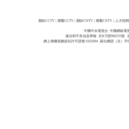
關於CCTV
|
聯繫CCTV
|
關於CNTV
|
聯繫CNTV
|
人才招聘
中國中央電視台 中國網絡電
違法和不良信息舉報
京ICP證060535號
網上傳播視聽節目許可證號 0102004
新出網證（京）字0