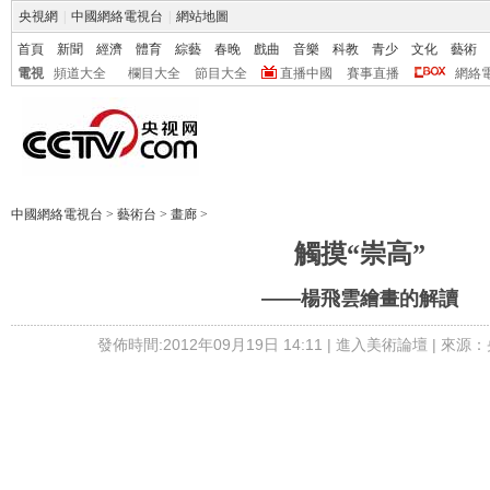
央視網
|
中國網絡電視台
|
網站地圖
首頁
新聞
經濟
體育
綜藝
春晚
戲曲
音樂
科教
青少
文化
藝術
電視
頻道大全
欄目大全
節目大全
直播中國
賽事直播
網絡
中國網絡電視台
>
藝術台
>
畫廊
>
觸摸“崇高”
——楊飛雲繪畫的解讀
發佈時間:2012年09月19日 14:11 |
進入美術論壇
| 來源：