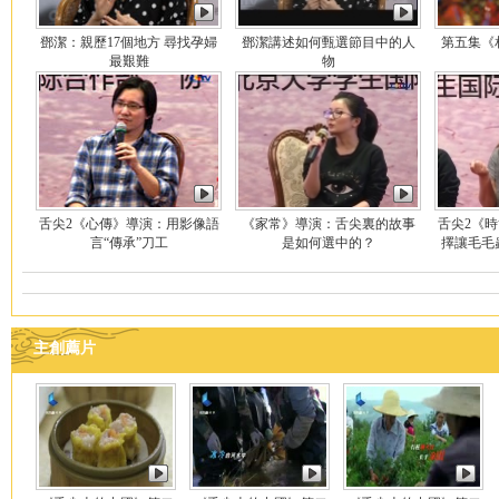
鄧潔：親歷17個地方 尋找孕婦
鄧潔講述如何甄選節目中的人
第五集《
最艱難
物
舌尖2《心傳》導演：用影像語
《家常》導演：舌尖裏的故事
舌尖2《
言“傳承”刀工
是如何選中的？
擇讓毛毛
主創薦片