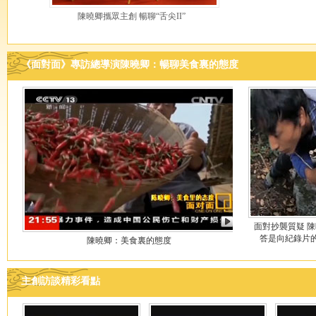
陳曉卿攜眾主創 暢聊“舌尖II”
《面對面》專訪總導演陳曉卿：暢聊美食裏的態度
面對抄襲質疑 
答是向紀錄片
陳曉卿：美食裏的態度
主創訪談精彩看點