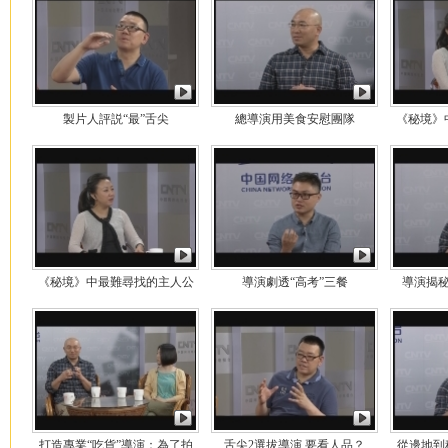
製片人評説“最”舌尖
總導演用美食安慰團隊
《秘境》
《秘境》中最難尋找的主人公
導演劇透“高考”三餐
導演揭
打造專業“吃貨”導演：為了拍
舌尖2選拔導演 要看人品？
從邊地到