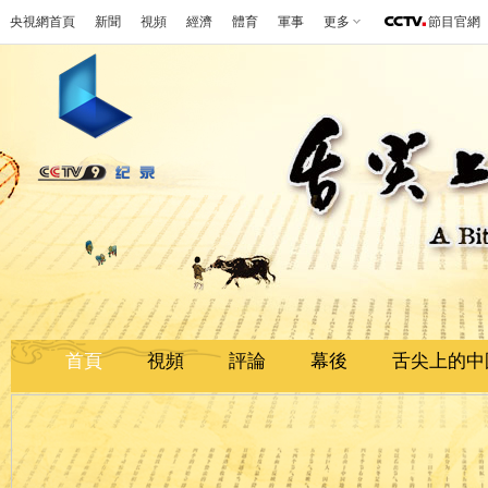
央視網首頁
新聞
視頻
經濟
體育
軍事
更多
節目官網
首頁
視頻
評論
幕後
舌尖上的中