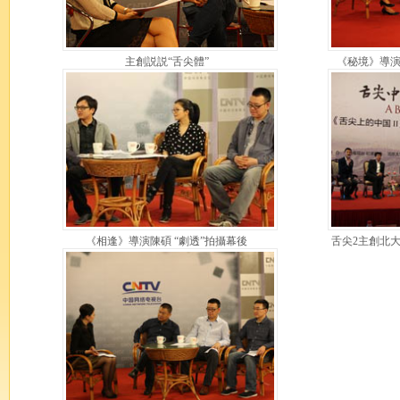
主創説説“舌尖體”
《秘境》導演
《相逢》導演陳碩 “劇透”拍攝幕後
舌尖2主創北