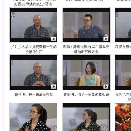
好舌尖 導演們瘋狂“惡補”
拍片拼人品：捕捉難得一見的
劉碩：雞樅最難拍 其白蟻巢要
秘境女導
沙蟹“秘境”
求拍出宮殿效果
費佑明：被一束蕨菜打動
費佑明：備了一個筐來收板磚
舌尖也許