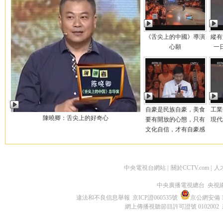
《舌尖上的中國》導演
縱有
心願
一
自豪是民族自豪，美食
工業
陳曉卿：舌尖上的好奇心
要有開放的心態，只有
現代
文化自信，才有自豪感
中央電視台網站
|
關於CCTV.com
|
人
中央廣播電視總台 央視
違法和不良信息舉報
京ICP證060535號
京公網安備 11
網上傳播視聽節目許可證號 0102002