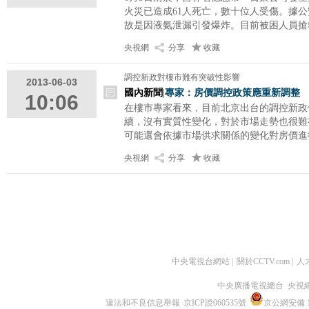
火災已造成61人死亡，數十位人受傷。據
故是因液氨泄漏引發爆炸。目前被困人員搶
央視網
分享
收藏
調控新政對樓市難有突破性影響
2013-06-03
國內新聞
|
專家：房價調控政策應重新調整
10:06
在樓市專家看來，目前北京出台的調控新政
續，沒有實質性變化，對於市場走勢也很難
可能還會依據市場供求關係的變化對房價進
央視網
分享
收藏
中央電視台網站
|
關於CCTV.com
|
人
中央廣播電視總台 央視
違法和不良信息舉報
京ICP證060535號
京公網安備 11