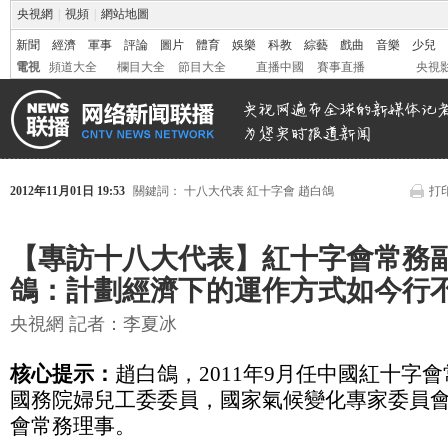
央視網
|
視頻
|
網站地圖
新聞
經濟
軍事
評論
圖片
體育
娛樂
科教
綜藝
戲曲
音樂
少兒
電視
頻道大全
欄目大全
節目大全
直播中國
賽事直播
央視
2012年11月01日 19:53
關鍵詞：
十八大代表
紅十字會
趙白鴿
打
【專訪十八大代表】紅十字會常務
鴿：計劃經濟下的運作方式如今行
央視網 記者：李夏冰
核心提示：
趙白鴿，2011年9月任中國紅十字
國務院婦兒工委委員，國家氣候變化專家委員
會常務理事。