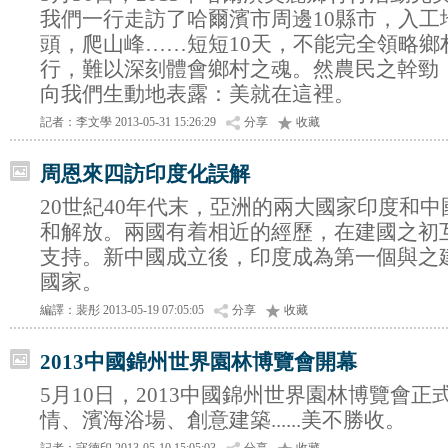
我們一行走訪了哈爾濱市周邊10縣市，入工
頭，爬山峰……短短10天，不能完全領略鄉
行，難以深刻體會鄉村之魂。然農民之幹勁
向我們生動地表露：美就在這裡。
記者：李文學 2013-05-31 15:26:29
分享
收藏
周恩來四訪印度化誤解
20世紀40年代末，亞洲的兩大國家印度和
和解放。兩國有着相近的經歷，在建國之初
支持。新中國成立後，印度成為第一個與之
國家。
編譯：裴彤 2013-05-19 07:05:05
分享
收藏
2013中國錦州世界園林博覽會開幕
5月10日，2013中國錦州世界園林博覽會
情、濱海浴場、創意建築......美不勝收。