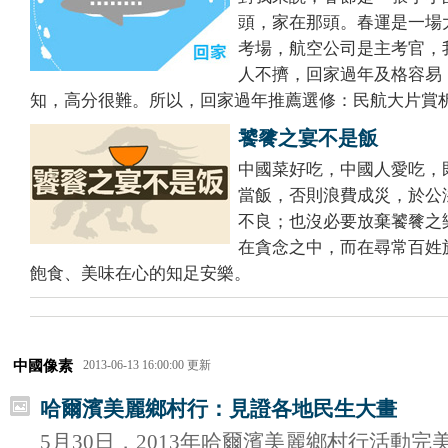
頭，家在那頭。春運是一場
考場，航空公司是主考官，
人不擠，回家過年及格容易
知，高分很難。所以，回家過年推薦選修：民航大片賞
饕餮之宴不是飯
中國菜好吃，中國人愛吃，
當飯，否則浪費成災，於公
不良；也沒必要放棄饕餮之
在貪念之中，而在尋常百姓
飽食、美味在心的知足安樂。
中國像素
2013-06-13 16:00:00 更新
哈爾濱美麗鄉村行：見證各地民生大畫
5月30日，2013年哈爾濱美麗鄉村行活動完