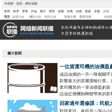
央視網
|
視頻
|
網站地圖
新聞
經濟
軍事
評論
圖片
體育
娛樂
科教
綜藝
戲曲
音樂
少兒
電視
頻道大全
欄目大全
節目大全
直播中國
賽事直播
央視
圖片新聞
一位貨運司機的油價盈
成品油價的一升一降都關乎
影響最大的當屬運輸行業。
業司機算的一筆油價盈虧賬
品油定價機制轉變帶來的影
回家過年選修課：民航
對我來説，春節是一張小小