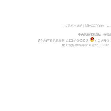
中央電視台網站
|
關於CCTV.com
|
人
中央廣播電視總台 央視
違法和不良信息舉報
京ICP證060535號
京公網安備 11
網上傳播視聽節目許可證號 0102002