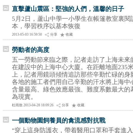
直擊蘆山震區：堅強的人們，溫馨的日子
5月2日，蘆山中學一小學生在帳篷教室裏閱
本，學習秩序以基本恢復
2013-05-03 16:59:50
分享
收藏
勞動者的高度
五一勞動節來臨之際，記者走訪了上海未來
在建設中的上海中心大廈。在距離地面235米
上，記者用鏡頭傾情追訪那些辛勤忙碌的身
各地的施工者們用自己辛勤的汗水將上海中
含量最高、綠色效應最強、難度系數最大的
為現實。
杜雨敖 2013-04-28 18:09:26
分享
收藏
一個動物園飼養員的禽流感對抗戰
“穿上這身防護衣，帶着醫用口罩和手套進