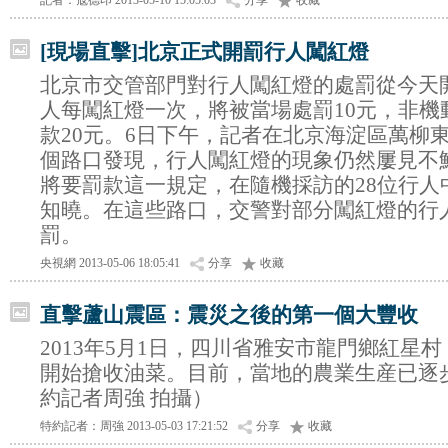
記者：寇德印 2013-05-10 15:05:03
分享
收藏
[現場直擊]北京正式開罰行人闖紅燈
北京市交管部門對行人闖紅燈的處罰從今天
人每闖紅燈一次，將被當場處罰10元，非機
款20元。6日下午，記者在北京海淀區萬柳
個路口發現，行人闖紅燈的現象仍然屢見不
將要罰款這一規定，在隨機採訪的28位行人
知曉。在這些路口，交警對部分闖紅燈的行
罰。
央視網 2013-05-06 18:05:41
分享
收藏
直擊蘆山震區：震災之後的第一個大豐收
2013年5月1日，四川省雅安市龍門鄉紅星
開始搶收油菜。目前，當地的農業生産已逐
約記者周強 拍攝）
特約記者：周強 2013-05-03 17:21:52
分享
收藏