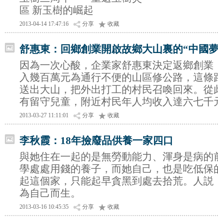
區 新玉樹的崛起
2013-04-14 17:47:16
分享
收藏
舒惠東：回鄉創業開啟故鄉大山裏的“中國夢
因為一次心酸，企業家舒惠東決定返鄉創業
入幾百萬元為通行不便的山區修公路，這條
送出大山，把外出打工的村民召喚回來。從
有留守兒童，附近村民年人均收入達六七千
2013-03-27 11:11:01
分享
收藏
李秋霞：18年撿廢品供養一家四口
與她住在一起的是無勞動能力、渾身是病的
學處處用錢的養子，而她自己，也是吃低保
起這個家，只能起早貪黑到處去拾荒。人説
為自己而生。
2013-03-16 10:45:35
分享
收藏