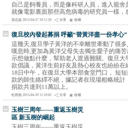
自己是飼養員，而是像科研人員，進入籠舍
就像電影裏面那些高危病毒的研究員一樣，
張志超 2013-04-27 19:11:29
分享
收藏
復旦校內發起募捐 呼籲“替黃洋盡一份孝心”
這幾天,復旦學子黃洋的不幸離世牽動了很
嘆息時,更加為黃洋父母失去獨生愛子的痛
示想做點什麼，幫助老人渡過難關。復旦大
款倡議，黃洋生前好友及熱心校友也紛紛在
18日中午，在復旦大學本部食堂門口， 短
款的師生絡繹不絕，據記者在現場粗略統計
捐款共達到11萬以上。
杜雨敖 2013-04-19 11:10:02
分享
收藏
玉樹三周年——重返玉樹災
區 新玉樹的崛起
玉樹三周年——重返玉樹災