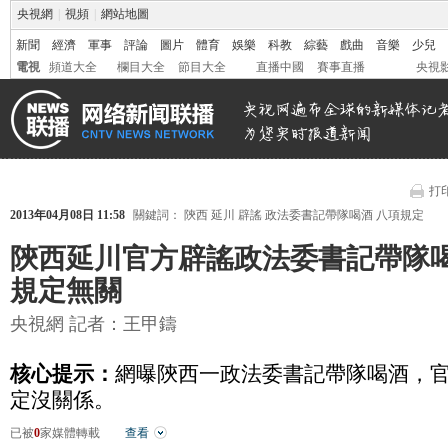
央視網
|
視頻
|
網站地圖
新聞
經濟
軍事
評論
圖片
體育
娛樂
科教
綜藝
戲曲
音樂
少兒
電視
頻道大全
欄目大全
節目大全
直播中國
賽事直播
央視
打
2013年04月08日 11:58
關鍵詞：
陝西
延川
辟謠
政法委書記帶隊喝酒
八項規定
陝西延川官方辟謠政法委書記帶隊
規定無關
央視網 記者：王甲鑄
核心提示：
網曝陝西一政法委書記帶隊喝酒，
定沒關係。
已被
0
家媒體轉載
查看