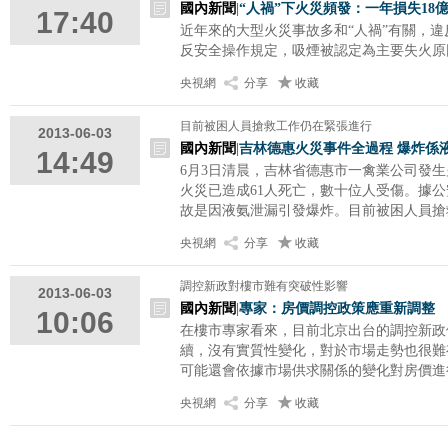
國內新聞
|
“人禍”下火災頻發：一年損失18
17:40
近年來的大型火災事故多和“人禍”有關，
反安全操作規定，吸煙被認定為主要失火原
央視網
分享
收藏
目前被困人員搶救工作仍在緊張進行
2013-06-03
國內新聞
|
吉林德惠火災事件全過程 爆炸係
14:49
6月3日清晨，吉林省德惠市一禽業公司發生
火災已造成61人死亡，數十位人受傷。據
故是因液氨泄漏引發爆炸。目前被困人員搶
央視網
分享
收藏
調控新政對樓市難有突破性影響
2013-06-03
國內新聞
|
專家：房價調控政策應重新調整
10:06
在樓市專家看來，目前北京出台的調控新政
續，沒有實質性變化，對於市場走勢也很難
可能還會依據市場供求關係的變化對房價進
央視網
分享
收藏