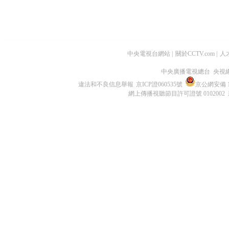
中央電視台網站
|
關於CCTV.com
|
人
中央廣播電視總台 央視
違法和不良信息舉報
京ICP證060535號
京公網安備 11
網上傳播視聽節目許可證號 0102002